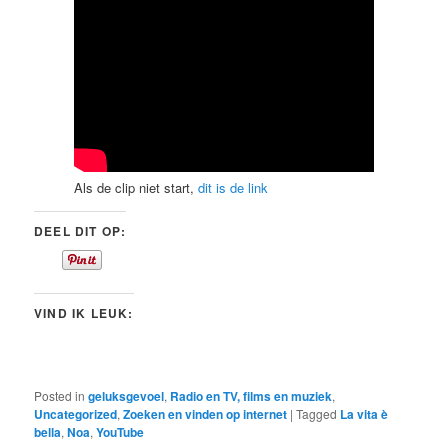
Als de clip niet start,
dit is de link
DEEL DIT OP:
VIND IK LEUK:
Posted in
geluksgevoel
,
Radio en TV, films en muziek
,
Uncategorized
,
Zoeken en vinden op internet
|
Tagged
La vita è
bella
,
Noa
,
YouTube