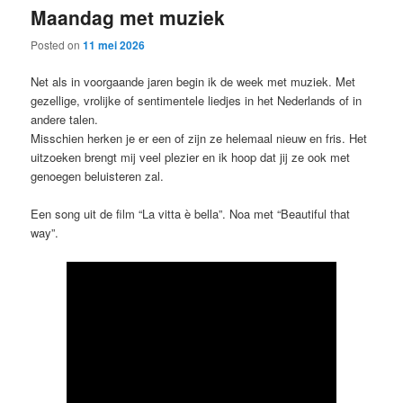
Maandag met muziek
content
content
Posted on
11 mei 2026
Net als in voorgaande jaren begin ik de week met muziek. Met
gezellige, vrolijke of sentimentele liedjes in het Nederlands of in
andere talen.
Misschien herken je er een of zijn ze helemaal nieuw en fris. Het
uitzoeken brengt mij veel plezier en ik hoop dat jij ze ook met
genoegen beluisteren zal.
Een song uit de film “La vitta è bella”. Noa met “Beautiful that
way”.