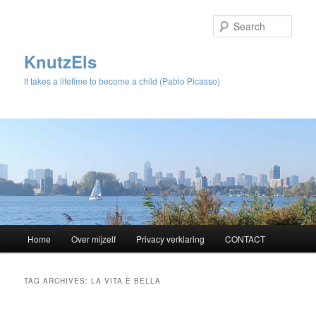
Sear
KnutzEls
It takes a lifetime to become a child (Pablo Picasso)
Main
Home
Over mijzelf
Privacy verklaring
CONTACT
Skip
Skip
menu
to
to
TAG ARCHIVES:
LA VITA È BELLA
primary
secondary