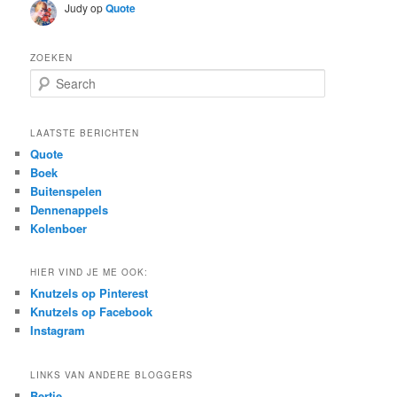
Judy
op
Quote
ZOEKEN
S
e
a
r
LAATSTE BERICHTEN
c
Quote
h
Boek
Buitenspelen
Dennenappels
Kolenboer
HIER VIND JE ME OOK:
Knutzels op Pinterest
Knutzels op Facebook
Instagram
LINKS VAN ANDERE BLOGGERS
Bertie