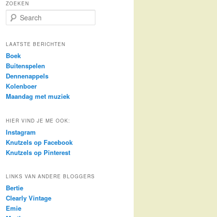
ZOEKEN
S
e
a
r
LAATSTE BERICHTEN
c
Boek
h
Buitenspelen
Dennenappels
Kolenboer
Maandag met muziek
HIER VIND JE ME OOK:
Instagram
Knutzels op Facebook
Knutzels op Pinterest
LINKS VAN ANDERE BLOGGERS
Bertie
Clearly Vintage
Emie