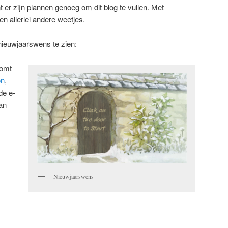
 er zijn plannen genoeg om dit blog te vullen. Met
en allerlei andere weetjes.
nieuwjaarswens te zien:
komt
on
,
de e-
an
Nieuwjaarswens