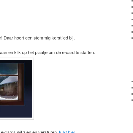
n! Daar hoort een stemmig kerstlied bij.
aan en klik op het plaatje om de e-card te starten.
-cards wil zien én versturen,
klikt hier
.