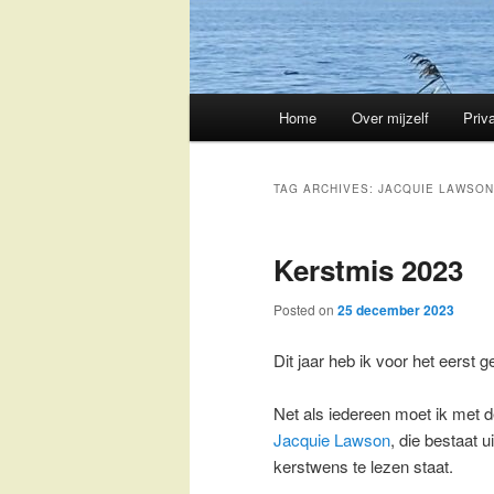
Main
Home
Over mijzelf
Priv
Skip
Skip
menu
to
to
TAG ARCHIVES:
JACQUIE LAWSON
primary
secondary
Kerstmis 2023
content
content
Posted on
25 december 2023
Dit jaar heb ik voor het eerst
Net als iedereen moet ik met 
Jacquie Lawson
, die bestaat u
kerstwens te lezen staat.