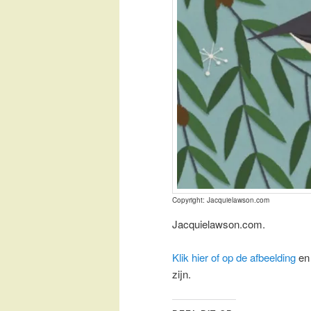
Copyright: Jacquielawson.com
Jacquielawson.com.
Klik hier of op de afbeelding
en 
zijn.