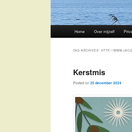
Main
Home
Over mijzelf
Priv
Skip
Skip
menu
to
to
TAG ARCHIVES:
HTTP://WWW.JAC
primary
secondary
Kerstmis
content
content
Posted on
25 december 2024