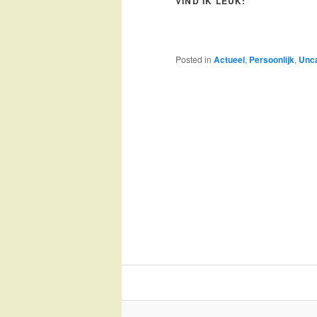
VIND IK LEUK:
Posted in
Actueel
,
Persoonlijk
,
Unca