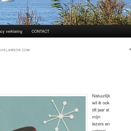
acy verklaring
CONTACT
QUIELAWSON.COM/
Natuurlijk
wil ik ook
dit jaar al
mijn
lezers en
volgers