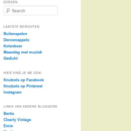
ZOEKEN
S
e
a
r
LAATSTE BERICHTEN
c
Buitenspelen
h
Dennenappels
Kolenboer
Maandag met muziek
Gedicht
HIER VIND JE ME OOK:
Knutzels op Facebook
Knutzels op Pinterest
Instagram
LINKS VAN ANDERE BLOGGERS
Bertie
Clearly Vintage
Emie