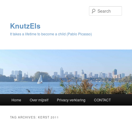
Sear
KnutzEls
It takes a lifetime to become a child (Pablo Picasso)
Main
Home
Over mijzelf
Privacy verklaring
CONTACT
Skip
Skip
menu
to
to
TAG ARCHIVES:
KERST 2011
primary
secondary