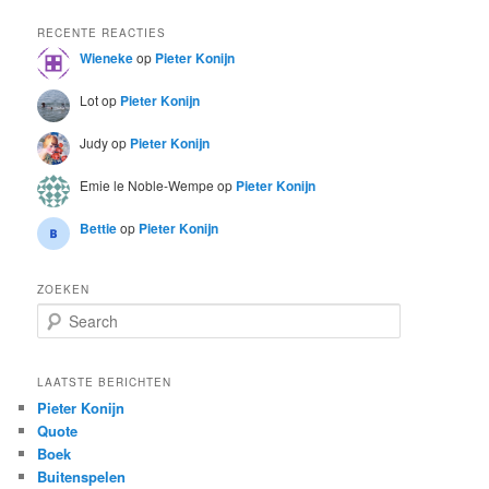
RECENTE REACTIES
Wieneke
op
Pieter Konijn
Lot
op
Pieter Konijn
Judy
op
Pieter Konijn
Emie le Noble-Wempe
op
Pieter Konijn
Bettie
op
Pieter Konijn
ZOEKEN
S
e
a
r
LAATSTE BERICHTEN
c
Pieter Konijn
h
Quote
Boek
Buitenspelen