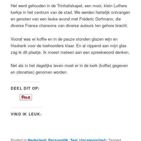
Het werd gehouden in de Trinitatiskapel, een mooi, klein Luthers
kerkje in het centrum van de stad. We werden hartelijk ontvangen
en genoten van een leuke avond met Fréderic Dorfmann, die
diverse Franse chansons van diverse auteurs ten gehore bracht.
Vooraf was er koffie en in de pauze stonden glazen wijn en
frisdrank voor de toehoorders klaar. En al nippend aan mijn glas
zag ik dit plaatje. Ik moest meteen aan een spreekwoord denken.
Net als in het dagelijks leven moet er in de kerk (koffie) gegeven
en (donaties) genomen worden.
DEEL DIT OP:
VIND IK LEUK:
Posted in
Nederland
,
Persoonlijk
,
Taal
,
Uncategorized
|
Tagged