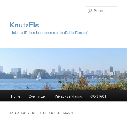
Sear
KnutzEls
It takes a lifetime to become a child (Pablo Picasso)
Main
Home
Over mijzelf
Privacy verklaring
CONTACT
Skip
Skip
menu
to
to
TAG ARCHIVES:
FRÉDERIC DORFMANN
primary
secondary