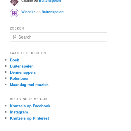
Charlie
op
Buitenspelen
Wieneke
op
Buitenspelen
ZOEKEN
S
e
a
r
LAATSTE BERICHTEN
c
Boek
h
Buitenspelen
Dennenappels
Kolenboer
Maandag met muziek
HIER VIND JE ME OOK:
Knutzels op Facebook
Instagram
Knutzels op Pinterest