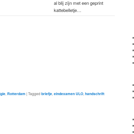
al blij zijn met een geprint
kattebelletje…
lgie
,
Rotterdam
|
Tagged
briefje
,
eindexamen ULO
,
handschrift