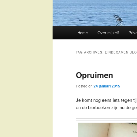
Main
Home
Over mijzelf
Priv
Skip
Skip
menu
to
to
TAG ARCHIVES:
EINDEXAMEN ULO
primary
secondary
Opruimen
content
content
Posted on
24 januari 2015
Je komt nog eens iets tegen t
en de bierboeken zijn nu de g