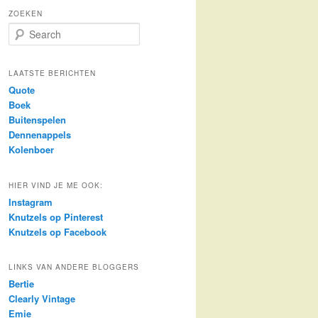
ZOEKEN
S
e
a
r
LAATSTE BERICHTEN
c
Quote
h
Boek
Buitenspelen
Dennenappels
Kolenboer
HIER VIND JE ME OOK:
Instagram
Knutzels op Pinterest
Knutzels op Facebook
LINKS VAN ANDERE BLOGGERS
Bertie
Clearly Vintage
Emie