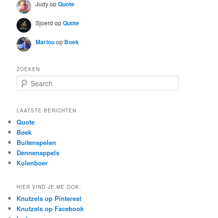
Judy
op
Quote
Sjoerd
op
Quote
Marlou
op
Boek
ZOEKEN
S
e
a
r
LAATSTE BERICHTEN
c
Quote
h
Boek
Buitenspelen
Dennenappels
Kolenboer
HIER VIND JE ME OOK:
Knutzels op Pinterest
Knutzels op Facebook