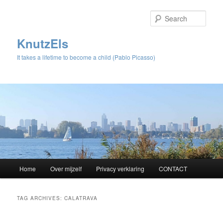
Sear
KnutzEls
It takes a lifetime to become a child (Pablo Picasso)
Main
Home
Over mijzelf
Privacy verklaring
CONTACT
Skip
Skip
menu
to
to
TAG ARCHIVES:
CALATRAVA
primary
secondary