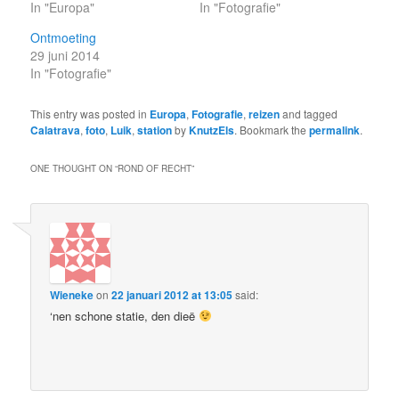
In "Europa"
In "Fotografie"
Ontmoeting
29 juni 2014
In "Fotografie"
This entry was posted in
Europa
,
Fotografie
,
reizen
and tagged
Calatrava
,
foto
,
Luik
,
station
by
KnutzEls
. Bookmark the
permalink
.
ONE THOUGHT ON “
ROND OF RECHT
”
Wieneke
on
22 januari 2012 at 13:05
said:
‘nen schone statie, den dieë