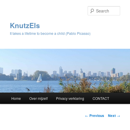
Sear
KnutzEls
It takes a lifetime to become a child (Pablo Picasso)
Main
Home
Over mijzelf
Privacy verklaring
CONTACT
Skip
menu
to
Post
←
Previous
Next
→
navigation
primary