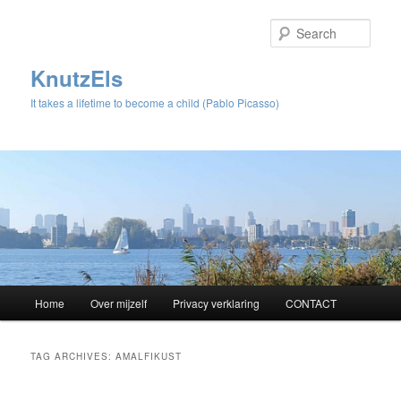
Sear
KnutzEls
It takes a lifetime to become a child (Pablo Picasso)
Main
Home
Over mijzelf
Privacy verklaring
CONTACT
Skip
Skip
menu
to
to
TAG ARCHIVES:
AMALFIKUST
primary
secondary