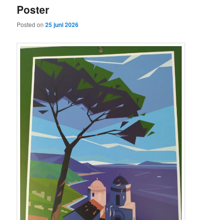
Poster
content
content
Posted on
25 juni 2026