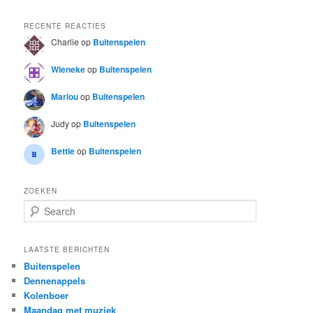
RECENTE REACTIES
Charlie
op
Buitenspelen
Wieneke
op
Buitenspelen
Marlou
op
Buitenspelen
Judy
op
Buitenspelen
Bettie
op
Buitenspelen
ZOEKEN
S
e
a
r
LAATSTE BERICHTEN
c
Buitenspelen
h
Dennenappels
Kolenboer
Maandag met muziek