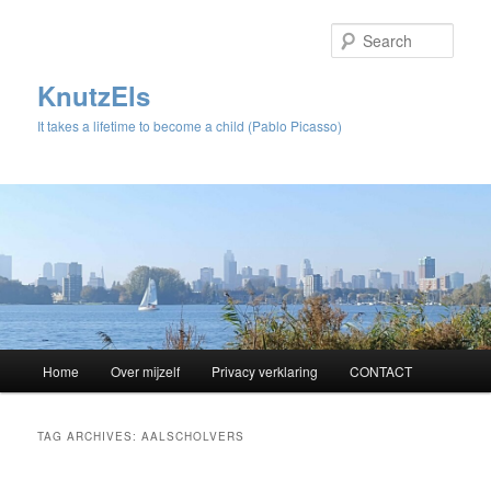
Sear
KnutzEls
It takes a lifetime to become a child (Pablo Picasso)
Main
Home
Over mijzelf
Privacy verklaring
CONTACT
Skip
Skip
menu
to
to
TAG ARCHIVES:
AALSCHOLVERS
primary
secondary