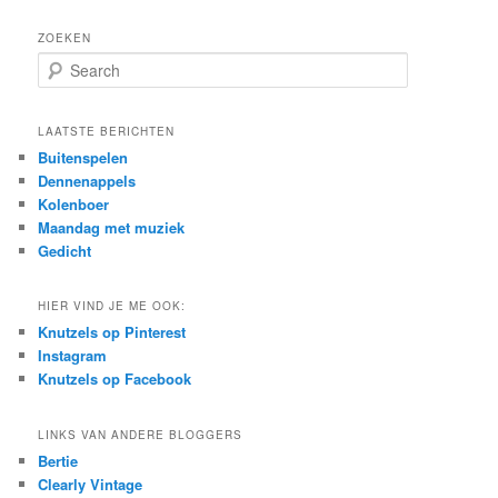
ZOEKEN
S
e
a
r
LAATSTE BERICHTEN
c
Buitenspelen
h
Dennenappels
Kolenboer
Maandag met muziek
Gedicht
HIER VIND JE ME OOK:
Knutzels op Pinterest
Instagram
Knutzels op Facebook
LINKS VAN ANDERE BLOGGERS
Bertie
Clearly Vintage