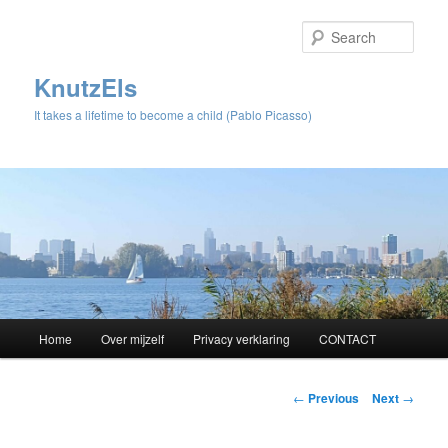
Sear
KnutzEls
It takes a lifetime to become a child (Pablo Picasso)
Main
Home
Over mijzelf
Privacy verklaring
CONTACT
Skip
menu
to
Post
←
Previous
Next
→
navigation
primary