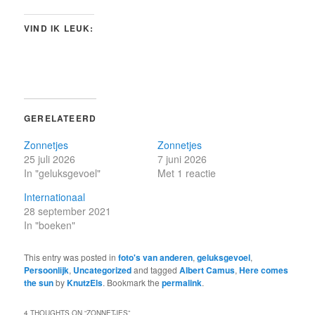
VIND IK LEUK:
GERELATEERD
Zonnetjes
Zonnetjes
25 juli 2026
7 juni 2026
In "geluksgevoel"
Met 1 reactie
Internationaal
28 september 2021
In "boeken"
This entry was posted in
foto's van anderen
,
geluksgevoel
,
Persoonlijk
,
Uncategorized
and tagged
Albert Camus
,
Here comes
the sun
by
KnutzEls
. Bookmark the
permalink
.
4 THOUGHTS ON “
ZONNETJES
”