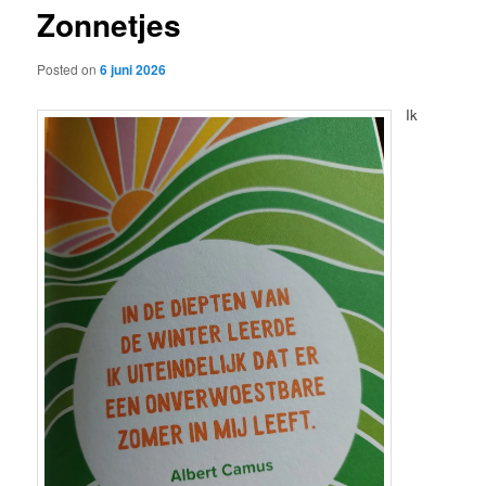
Zonnetjes
content
Posted on
6 juni 2026
Ik