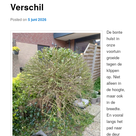
Verschil
content
Posted on
5 juni 2026
De bonte
hulst in
onze
voortuin
groeide
tegen de
klippen
op. Niet
alleen in
de hoogte,
maar ook
in de
breedte.
En vooral
langs het
pad naar
de deur