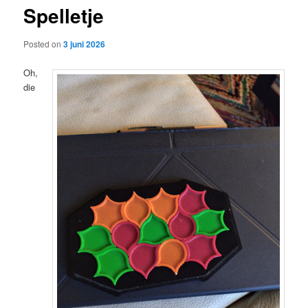
Spelletje
content
Posted on
3 juni 2026
Oh,
die