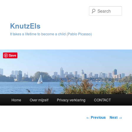
Sear
KnutzEls
It takes a lifetime to become a child (Pablo Picasso)
Save
Main
Home
Over mijzelf
Privacy verklaring
CONTACT
Skip
menu
to
Post
←
Previous
Next
→
navigation
primary