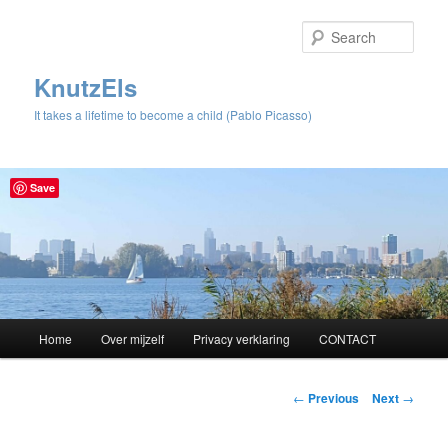
Sear
KnutzEls
It takes a lifetime to become a child (Pablo Picasso)
Save
Main
Home
Over mijzelf
Privacy verklaring
CONTACT
Skip
menu
to
Post
←
Previous
Next
→
navigation
primary