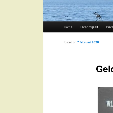
Main
Home
Over mijzelf
Priv
Skip
menu
to
Posted on
7 februari 2026
primary
Gel
content