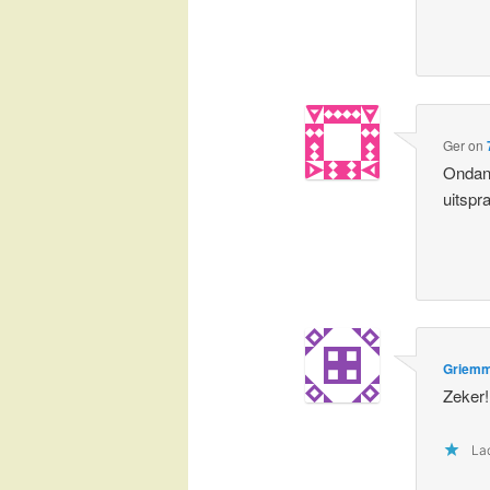
Ger
on
Ondank
uitspr
Griem
Zeker!
Lad