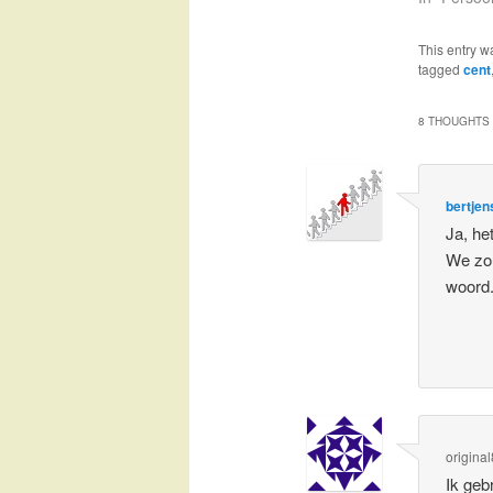
This entry w
tagged
cent
8 THOUGHTS 
bertjen
Ja, he
We zou
woord
origin
Ik geb