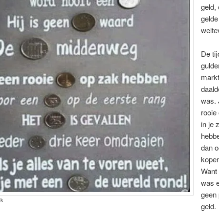
geld,
gelde
welte
De ti
gulde
markt
daald
was. 
rooie
in je
hebb
dan o
kopen
Want i
was e
geen 
ok
geld.