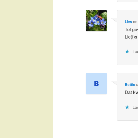
Lies
o
Tof ge
Lie(f)s
Lad
Bettie
Dat kwa
Lad