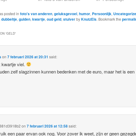
as posted in
foto's van anderen
,
geluksgevoel
,
humor
,
Persoonlijk
,
Uncategoriz
,
dubbeltje
,
gulden
,
kwartje
,
oud geld
,
stuiver
by
KnutzEls
. Bookmark the
permali
ON “
GELD
”
s
on
7 februari 2026 at 20:31
said:
t kwartje viel.
den zelf slagzinnen kunnen bedenken met de euro, maar het is een l
.
al881d3918b2
on
7 februari 2026 at 12:58
said:
ruik een paar ervan ook nog. Voor zover ik weet, zijn er geen gezeg