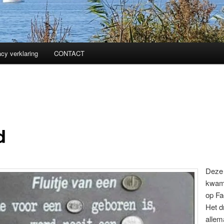
acy verklaring
CONTACT
d
Deze 
kwam 
op Fa
Het d
allem