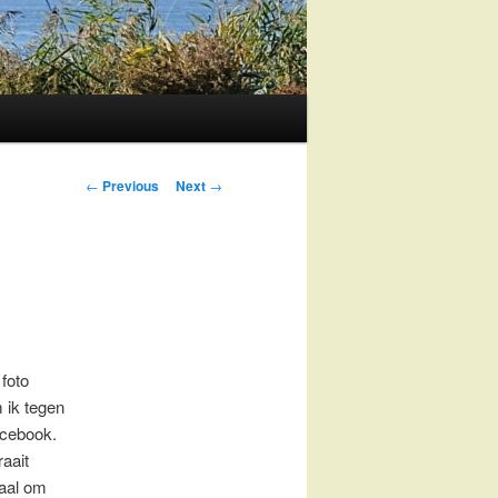
Post
←
Previous
Next
→
navigation
foto
ik tegen
cebook.
raait
aal om