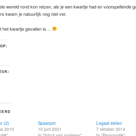
ele wereld rond kon reizen, als je een kwartje had en voorspellende g
s kwam je natuurlijk nog niet ver.
t het kwartje gevallen is…
 OP:
LEUK:
EERD
r (2)
Spaarpot
Legaal stelen
us 2010
10 juni 2021
7 oktober 2014
lijk"
In "foto's van anderen"
In "Persoonlijk"