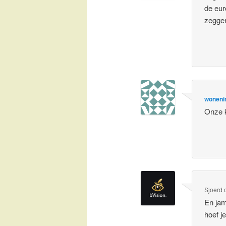
de eur
zegge
woneni
Onze k
Sjoerd
En jam
hoef j