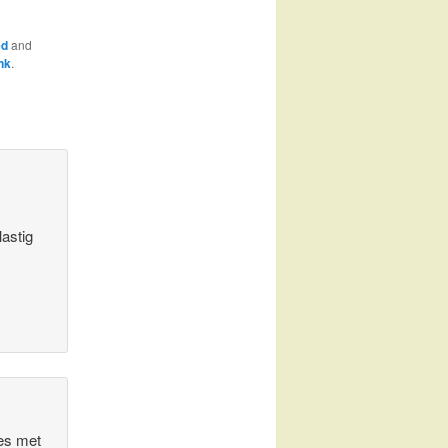
ed
and
nk
.
astig
des met