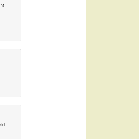
nt
rkt