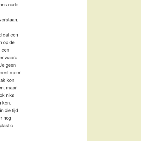
 ons oude
verstaan.
jd dat een
n op de
 een
er waard
Je geen
 cent meer
 zak kon
en, maar
ok niks
 kon.
n die tijd
r nog
plastic