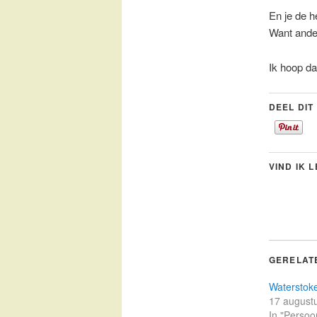
En je de h
Want ander
Ik hoop da
DEEL DIT
VIND IK 
GERELAT
Waterstoke
17 august
In "Persoon