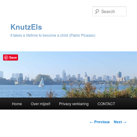
Sear
KnutzEls
It takes a lifetime to become a child (Pablo Picasso)
Save
Main
Home
Over mijzelf
Privacy verklaring
CONTACT
Skip
menu
to
Post
←
Previous
Next
→
navigation
primary