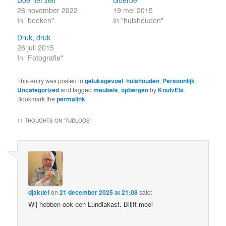
Doe het zelf
Goeroe
26 november 2022
19 mei 2015
In "boeken"
In "huishouden"
Druk, druk
26 juli 2015
In "Fotografie"
This entry was posted in
geluksgevoel
,
huishouden
,
Persoonlijk
,
Uncategorized
and tagged
meubels
,
opbergen
by
KnutzEls
.
Bookmark the
permalink
.
11 THOUGHTS ON “
TIJDLOOS
”
djaktief
on
21 december 2025 at 21:08
said:
Wij hebben ook een Lundiakast. Blijft mooi