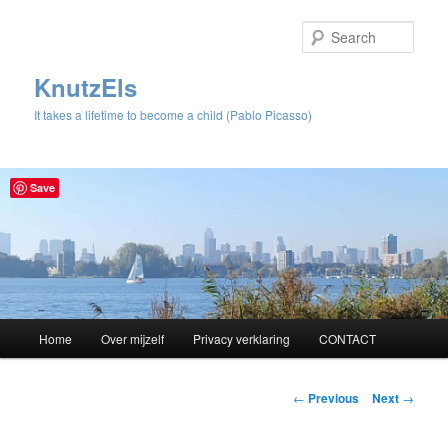
Sear
KnutzEls
It takes a lifetime to become a child (Pablo Picasso)
Save
Main
Home
Over mijzelf
Privacy verklaring
CONTACT
Skip
menu
to
Post
←
Previous
Next
→
navigation
primary