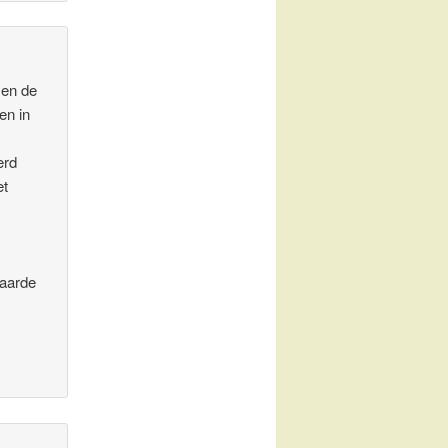
 en de
en in
erd
et
 aarde