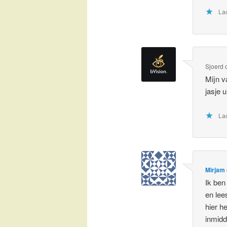
Lad
Sjoerd
Mijn v
jasje u
Lad
Mirjam
Ik ben
en lee
hier h
inmidd