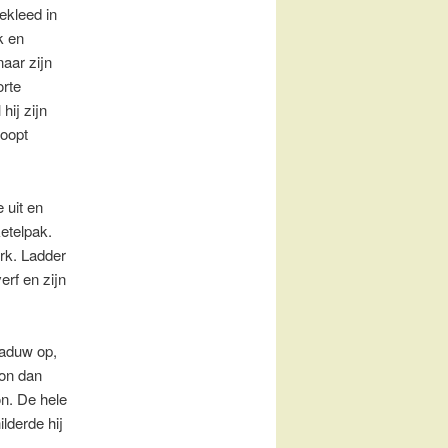
ekleed in
k en
naar zijn
rte
hij zijn
oopt
e uit en
ketelpak.
erk. Ladder
erf en zijn
haduw op,
kon dan
on. De hele
lderde hij