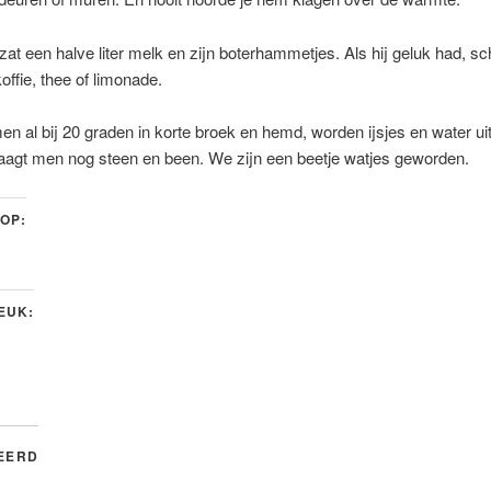
s zat een halve liter melk en zijn boterhammetjes. Als hij geluk had, 
offie, thee of limonade.
en al bij 20 graden in korte broek en hemd, worden ijsjes en water ui
aagt men nog steen en been. We zijn een beetje watjes geworden.
 OP:
LEUK:
EERD