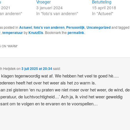
u
Vroeger
Betutteling
r 2021
3 januari 2024
15 april 2018
 van anderen"
In "foto's van anderen"
In "Actueel"
as posted in
Actueel
,
foto's van anderen
,
Persoonlijk
,
Uncategorized
and tagge
r
,
temperatuur
by
KnutzEls
. Bookmark the
permalink
.
 ON “
WARM
”
th Heijstek
on
3 juli 2025 at 20:34
said:
 klagen tegenwoordig wat af. We hebben het veel te goed hè….
edereen heeft het over het weer als het zo warm is.
an zei gisteren ‘en nu praten we niet meer over het weer, de wind, de
peratuur, de luchtvochtigheid…’ Ach ja, ik vind het weer geweldig
ssant om te volgen en te ervaren en te voorspellen…