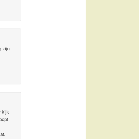
 zijn
 kijk
loopt
at.