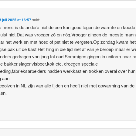
3 juli 2025 at 16:57
said:
 mens is de andere niet de een kan goed tegen de warmte en koude
juist niet.Dat was vroeger zó en nóg.Vroeger gingen de meeste mann
ar het werk en met hoed of pet niet te vergeten.Op zondag kwam het
se pak uit de kast.Het hing in die tijd niet af van je beroep maar er w
anders gedragen van jong tot oud.Sommigen gingen in uniform naar h
e bakker,slager,visboer,kok etc. droegen speciale
eding,fabrieksarbeiders hadden werkkast en trokken overal over hun
g aan.
tegolven in NL zijn van alle tijden en heeft niet met opwarming van de
ken.