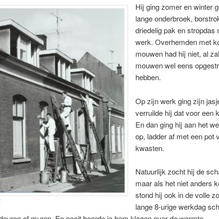
Hij ging zomer en winter g
lange onderbroek, borstro
driedelig pak en stropdas 
werk. Overhemden met ko
mouwen had hij niet, al zal 
mouwen wel eens opgestr
hebben.
Op zijn werk ging zijn jasj
verruilde hij dat voor een 
En dan ging hij aan het w
op, ladder af met een pot v
kwasten.
Natuurlijk zocht hij de sc
maar als het niet anders 
stond hij ook in de volle z
t
lange 8-urige werkdag schi
deuren of muren. En nooit hoorde je hem klagen over de warmte.