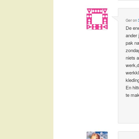
Ger
on
De ene
ander 
pak na
zondag
niets 
werk,d
werkkl
kledin
En hit
te ma