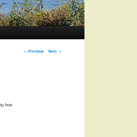
Post
←
Previous
Next
→
navigation
rp hoe