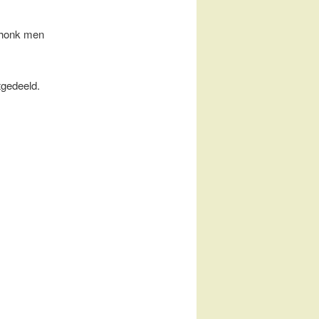
schonk men
tgedeeld.