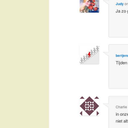
Judy
o
Ja zo 
bertjen
Tijden
Charlie
in onz
niet a