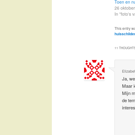
Toen en n
26 oktobe
In "foto's
This entry w
huisschilde
11 THOUGHTS
Elizabe
Ja, we
Maar i
Mijn m
de tem
intere