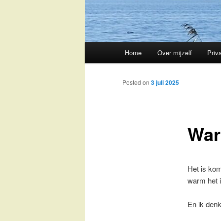
Main
Home
Over mijzelf
Priv
Skip
menu
to
Posted on
3 juli 2025
primary
Wa
content
Het is ko
warm het i
En ik denk