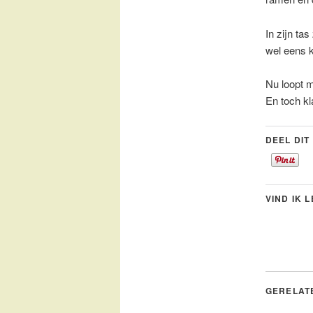
In zijn ta
wel eens k
Nu loopt m
En toch kl
DEEL DIT
VIND IK 
GERELAT