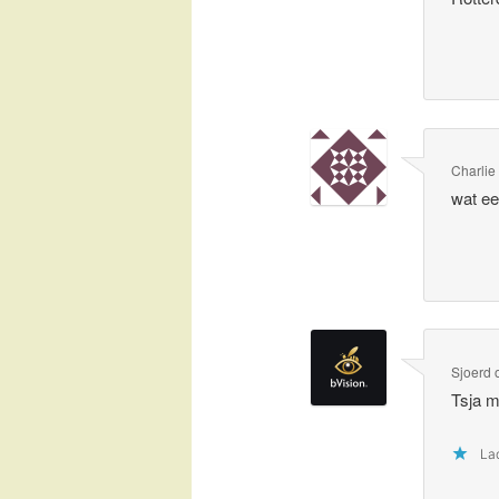
Charlie
wat ee
Sjoerd
Tsja m
Lad