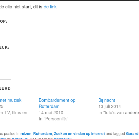
de clip niet start, dit is
de link
 OP:
LEUK:
EERD
met muziek
Bombardement op
Bij nacht
25
Rotterdam
13 juli 2014
en TV, films en
14 mei 2010
In "foto's van ander
In "Persoonlijk"
as posted in
reizen
,
Rotterdam
,
Zoeken en vinden op internet
and tagged
Gerard
ube
by
KnutzEls
. Bookmark the
permalink
.