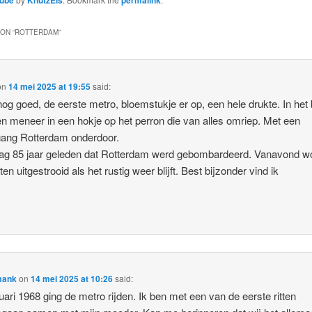
ON “
ROTTERDAM
”
on
14 mei 2025 at 19:55
said:
og goed, de eerste metro, bloemstukje er op, een hele drukte. In het
n meneer in een hokje op het perron die van alles omriep. Met een
gang Rotterdam onderdoor.
ag 85 jaar geleden dat Rotterdam werd gebombardeerd. Vanavond w
en uitgestrooid als het rustig weer blijft. Best bijzonder vind ik
mank
on
14 mei 2025 at 10:26
said:
ruari 1968 ging de metro rijden. Ik ben met een van de eerste ritten