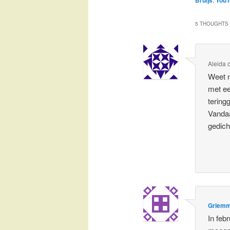
5 THOUGHTS 
Aleida
Weet n
met ee
tering
Vanda
gedicht
Griem
In feb