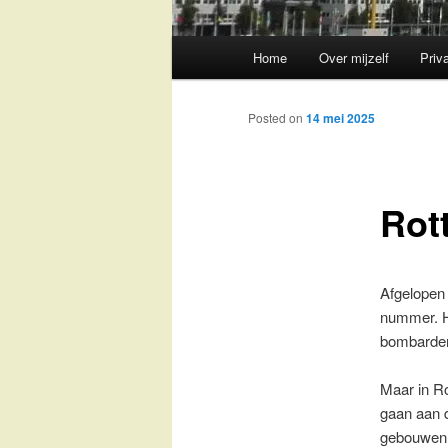
Main
Home
Over mijzelf
Priv
Skip
menu
to
Posted on
14 mei 2025
primary
Rot
content
Afgelopen
nummer. H
bombardeme
Maar in Ro
gaan aan d
gebouwen 