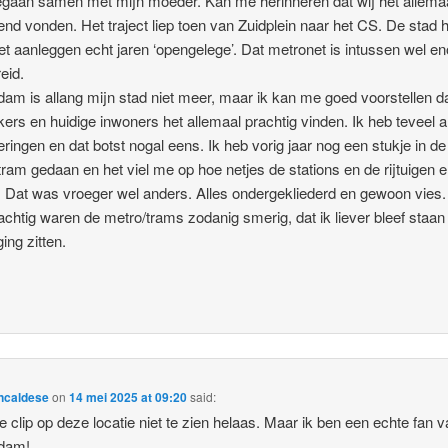
aan samen met mijn moeder. Kan me herinneren dat wij het allemaa
nd vonden. Het traject liep toen van Zuidplein naar het CS. De stad h
et aanleggen echt jaren ‘opengelege’. Dat metronet is intussen wel e
eid.
dam is allang mijn stad niet meer, maar ik kan me goed voorstellen d
ers en huidige inwoners het allemaal prachtig vinden. Ik heb teveel 
eringen en dat botst nogal eens. Ik heb vorig jaar nog een stukje in d
tram gedaan en het viel me op hoe netjes de stations en de rijtuigen er
 Dat was vroeger wel anders. Alles ondergekliederd en gewoon vies.
tachtig waren de metro/trams zodanig smerig, dat ik liever bleef staan
ging zitten.
ncaldese
on
14 mei 2025 at 09:20
said:
de clip op deze locatie niet te zien helaas. Maar ik ben een echte fan 
rdam!