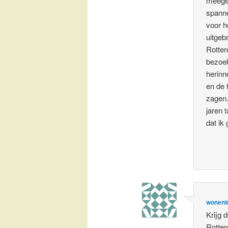
meegeg
spanne
voor h
uitgebr
Rotter
bezoek
herinn
en de 
zagen.
jaren 
dat ik 
woneni
Krijg 
Rotte