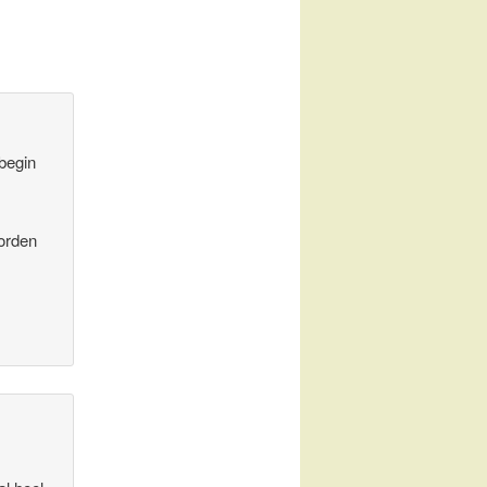
 begin
orden