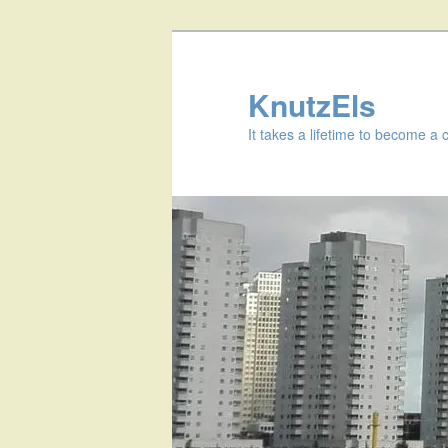
KnutzEls
It takes a lifetime to become a 