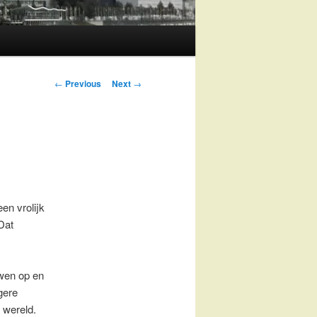
Post
←
Previous
Next
→
navigation
en vrolijk
Dat
uwen op en
gere
 wereld.