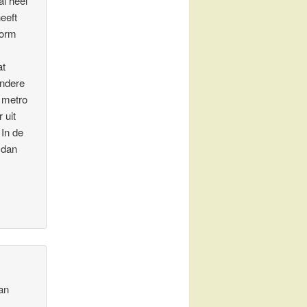
l heel
eeft
norm
at
andere
e metro
 uit
 In de
 dan
van