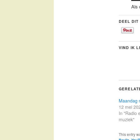
Als 
DEEL DIT
VIND IK 
GERELAT
Maandag 
12 mei 20
In "Radio 
muziek"
This entry w
Bruijs
,
YouT