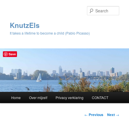
Sear
KnutzEls
It takes a lifetime to become a child (Pablo Picasso)
Save
Main
Home
Over mijzelf
Privacy verklaring
CONTACT
Skip
menu
to
Post
←
Previous
Next
→
navigation
primary