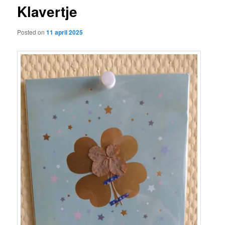
Klavertje
content
Posted on
11 april 2025