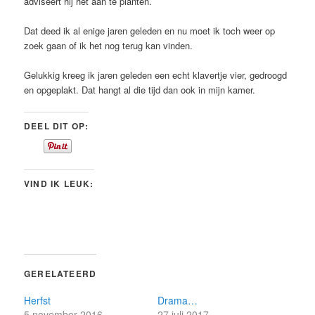
adviseert hij het aan te planten.
Dat deed ik al enige jaren geleden en nu moet ik toch weer op
zoek gaan of ik het nog terug kan vinden.
Gelukkig kreeg ik jaren geleden een echt klavertje vier, gedroogd
en opgeplakt. Dat hangt al die tijd dan ook in mijn kamer.
DEEL DIT OP:
VIND IK LEUK:
GERELATEERD
Herfst
Drama…
5 november 2016
27 juli 2017