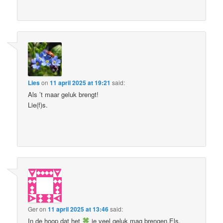
Lies
on
11 april 2025 at 19:21
said:
Als ’t maar geluk brengt!
Lie(f)s.
Ger
on
11 april 2025 at 13:46
said:
In de hoop dat het
je veel geluk mag brengen,Els.