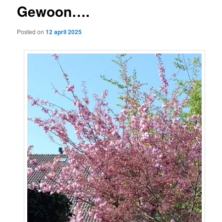
Gewoon….
content
Posted on
12 april 2025