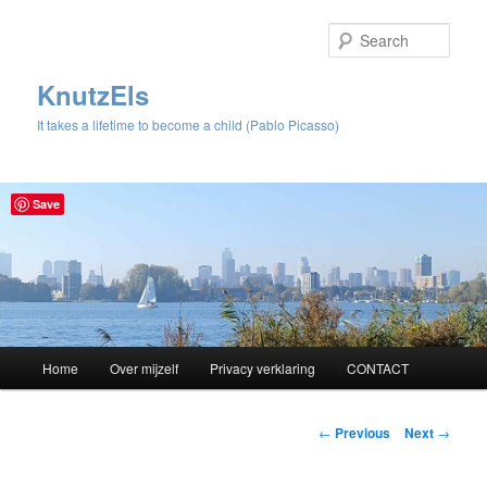
Sear
KnutzEls
It takes a lifetime to become a child (Pablo Picasso)
Save
Main
Home
Over mijzelf
Privacy verklaring
CONTACT
Skip
menu
to
Post
←
Previous
Next
→
navigation
primary