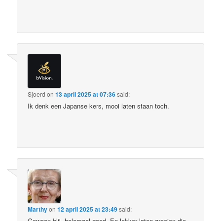
Sjoerd
on
13 april 2025 at 07:36
said:
Ik denk een Japanse kers, mooi laten staan toch.
Marthy
on
12 april 2025 at 23:49
said:
Gewoon blij, helemaal goed. En lekker laten groeien die