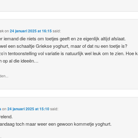
tek
on
24 januari 2025 at 16:15
said:
r iemand die niets om toetjes geeft en ze eigenlijk altijd afslaat.
t wel een schaaltje Griekse yoghurt, maar of dat nu een toetje is?
o’n tentoonstelling vol variatie is natuurlijk wel leuk om te zien. Hoe
h op al die ideeën…
en...
s
on
24 januari 2025 at 15:10
said:
elend.
vandaag toch maar weer een gewoon kommetje yoghurt.