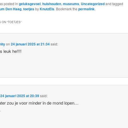
as posted in
geluksgevoel
,
huishouden
,
museums
,
Uncategorized
and tagged
um Den Haag
,
toetjes
by
KnutzEls
. Bookmark the
permalink
.
 ON “
TOETJES
”
ity
on
24 januari 2025 at 21:34
said:
s leuk he!!!!
n
24 januari 2025 at 20:39
said:
ter zou je voor minder in de mond lopen…
.