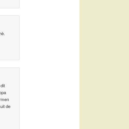
hè.
dit
 opa
ormen
uit de