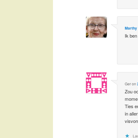
Marthy
Ik ben
Ger
on
Zou oo
moment
Ties e
in all
visvor
Lad