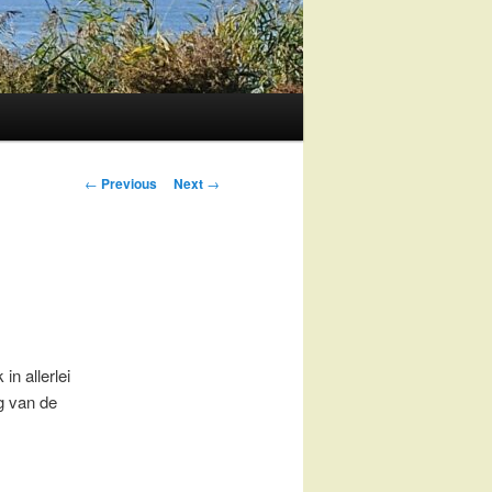
Post
←
Previous
Next
→
navigation
in allerlei
g van de