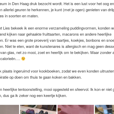
m in Den Haag druk bezocht wordt. Het is een lust voor het oog en
jn allerlei geuren te herkennen, je kunt (met je ogen) genieten van dri
pes in soorten en maten.
 Lies bekeek ik een enorme verzameling puddingvormen, konden 
end kijken naar gehaakte fruittaarten, macarons en andere heerlijke
n. Er was een grote proeverij van taartjes, koekjes, bonbons en snoe
. Niet te eten, want de kunstenares is allergisch en mag geen desse
an glas, net zo mooi, zoet en heerlijk om te bekijken. Maar zonder 
 calorieën….
k plaats ingeruimd voor kookboeken, zodat we even konden uitruste
piratie op doen om thuis te gaan koken en bakken.
 heerlijke tentoonstelling, mooi opgesteld en sfeervol. Ik kon er niet
n, dus ga ik zeker nog een keertje kijken.