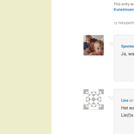
This entry w
Kunstmuse
12 THOUGHTS
Spontan
Ja, wa
Lies
o
Het wa
Lie(f)s