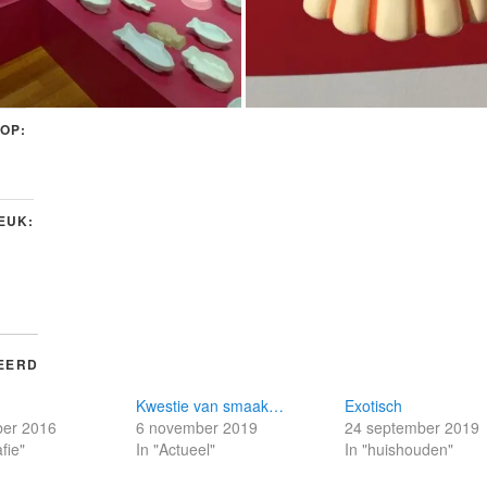
 OP:
LEUK:
EERD
Kwestie van smaak…
Exotisch
er 2016
6 november 2019
24 september 2019
fie"
In "Actueel"
In "huishouden"