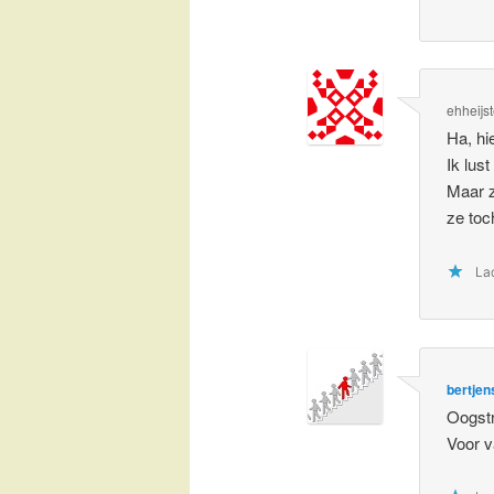
ehheijs
Ha, hie
Ik lus
Maar z
ze toc
Lad
bertjen
Oogstr
Voor 