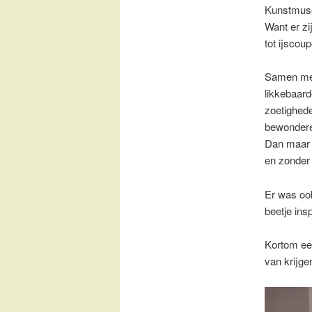
Kunstmuseu
Want er zi
tot ijscou
Samen met
likkebaard
zoetighede
bewonderen
Dan maar v
en zonder
Er was oo
beetje ins
Kortom een
van krijge