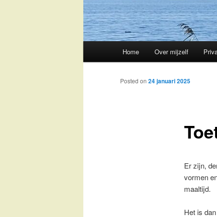
Main
Home
Over mijzelf
Priv
Skip
menu
to
Posted on
24 januari 2025
primary
Toe
content
Er zijn, d
vormen en 
maaltijd.
Het is dan