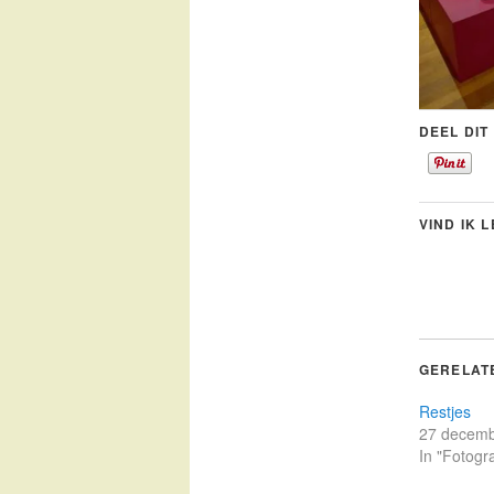
DEEL DIT
VIND IK 
GERELAT
Restjes
27 decemb
In "Fotogra