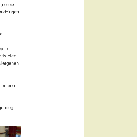
 je neus.
lpuddingen
we
p te
rts eten.
allergenen
n en een
 genoeg