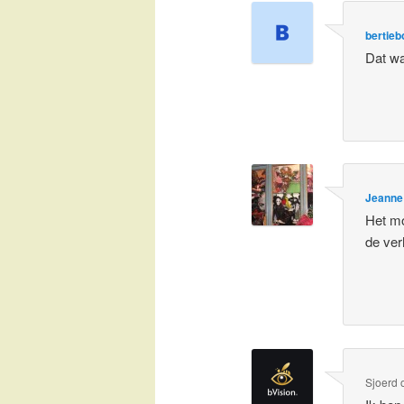
bertieb
Dat wa
Jeanne
Het mo
de ver
Sjoerd