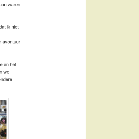
apan waren
at ik niet
n avontuur
e en het
en we
ondere