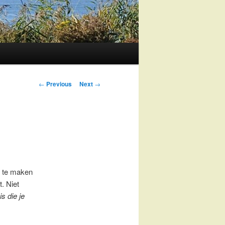
Post
←
Previous
Next
→
navigation
n te maken
. Niet
s die je