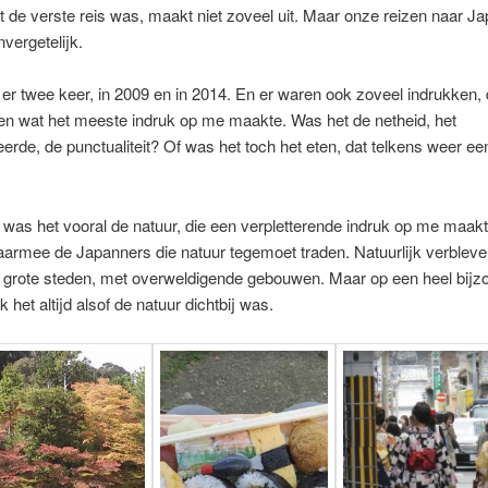
t de verste reis was, maakt niet zoveel uit. Maar onze reizen naar J
nvergetelijk.
r twee keer, in 2009 en in 2014. En er waren ook zoveel indrukken, d
n wat het meeste indruk op me maakte. Was het de netheid, het
erde, de punctualiteit? Of was het toch het eten, dat telkens weer ee
was het vooral de natuur, die een verpletterende indruk op me maakt
aarmee de Japanners die natuur tegemoet traden. Natuurlijk verblev
n grote steden, met overweldigende gebouwen. Maar op een heel bijz
 het altijd alsof de natuur dichtbij was.