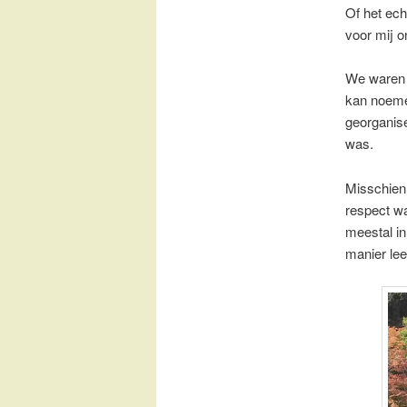
Of het ech
voor mij o
We waren e
kan noeme
georganise
was.
Misschien 
respect w
meestal i
manier leek