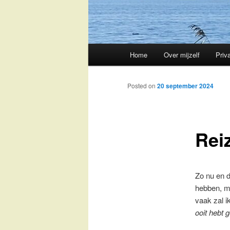
Main
Home
Over mijzelf
Priv
Skip
menu
to
Posted on
20 september 2024
primary
Rei
content
Zo nu en d
hebben, ma
vaak zal i
ooit hebt