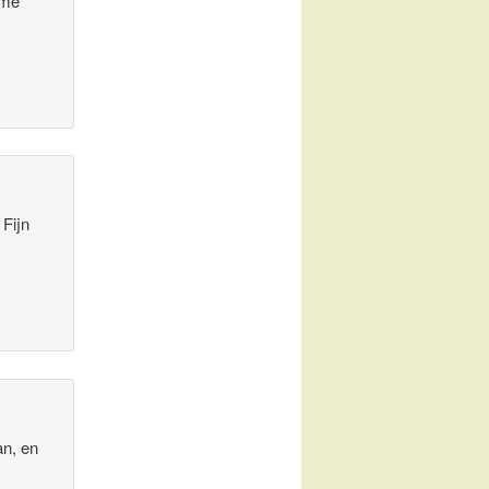
 me
Fijn
an, en