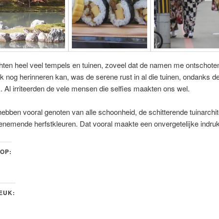
en heel veel tempels en tuinen, zoveel dat de namen me ontschoten
k nog herinneren kan, was de serene rust in al die tuinen, ondanks d
 Al irriteerden de vele mensen die selfies maakten ons wel.
hebben vooral genoten van alle schoonheid, de schitterende tuinarchi
nemende herfstkleuren. Dat vooral maakte een onvergetelijke indruk
 OP:
LEUK: