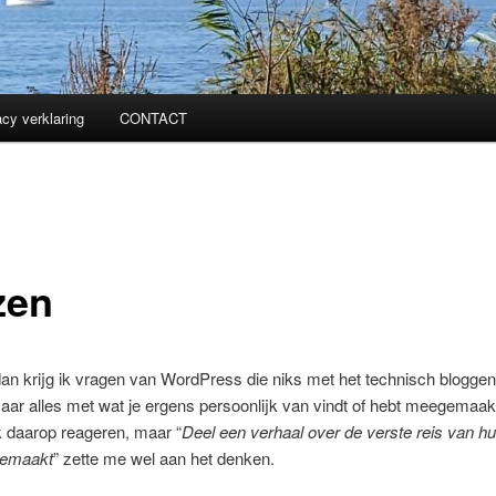
acy verklaring
CONTACT
zen
an krijg ik vragen van WordPress die niks met het technisch blogge
ar alles met wat je ergens persoonlijk van vindt of hebt meegemaakt
k daarop reageren, maar “
Deel een verhaal over de verste reis van hui
 gemaakt
” zette me wel aan het denken.