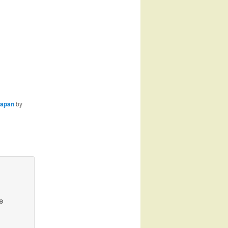
apan
by
e