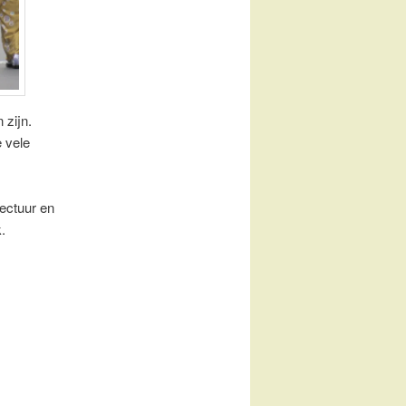
 zijn.
e vele
tectuur en
.