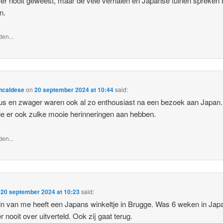
 er nooit geweest, maar de vele verhalen en Japanse tuinen spreken
n.
en...
ncaldese
on
20 september 2024 at 10:44
said:
us en zwager waren ook al zo enthousiast na een bezoek aan Japan. 
llie er ook zulke mooie herinneringen aan hebben.
en...
n
20 september 2024 at 10:23
said:
in van me heeft een Japans winkeltje in Brugge. Was 6 weken in Jap
r nooit over uitverteld. Ook zij gaat terug.