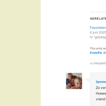
GERELAT
Favorieten
6 juni 202
In "geluks
This entry w
KnutzEls
. 
10 THOUGHTS
Spontan
Zo ver
Hoewel
vriend