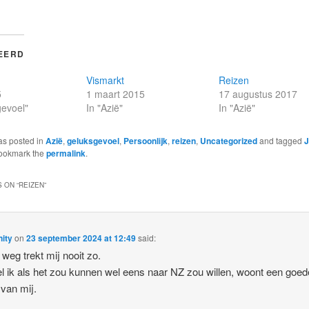
EERD
Vismarkt
Reizen
5
1 maart 2015
17 augustus 2017
gevoel"
In "Azië"
In "Azië"
as posted in
Azië
,
geluksgevoel
,
Persoonlijk
,
reizen
,
Uncategorized
and tagged
J
Bookmark the
permalink
.
 ON “
REIZEN
”
ity
on
23 september 2024 at 12:49
said:
 weg trekt mij nooit zo.
 ik als het zou kunnen wel eens naar NZ zou willen, woont een goed
 van mij.