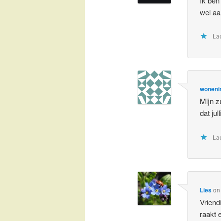
Ik ben
wel aa
Lad
woneni
Mijn z
dat ju
Lad
Lies
o
Vriend
raakt e