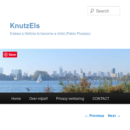
Sear
KnutzEls
It takes a lifetime to become a child (Pablo Picasso)
Save
Main
Home
Over mijzelf
Privacy verklaring
CONTACT
Skip
menu
to
Post
←
Previous
Next
→
navigation
primary