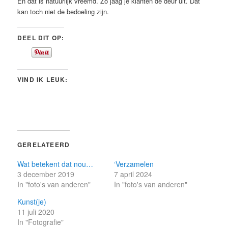
En dat is natuurlijk vreemd. Zo jaag je klanten de deur uit. Dat
kan toch niet de bedoeling zijn.
DEEL DIT OP:
VIND IK LEUK:
GERELATEERD
Wat betekent dat nou…
‘Verzamelen
3 december 2019
7 april 2024
In "foto's van anderen"
In "foto's van anderen"
Kunst(je)
11 juli 2020
In "Fotografie"