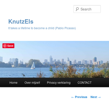
Sear
KnutzEls
It takes a lifetime to become a child (Pablo Picasso)
Save
Main
Home
Over mijzelf
Privacy verklaring
CONTACT
Skip
menu
to
Post
←
Previous
Next
→
navigation
primary