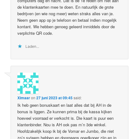
computers dag en nacht. Dat is de 1e reden om niet aan
de klantenkaarten mee te doen. En natuurlijk de grote
bedrijven (en wie nog meer) weten straks alles van je.
Neem geen app op je telefoon en betaal indien mogelijk
kontant. We hebben genoeg geleerd inmiddels door de
verplichte QR code.
Laden...
Ximaar
on
27 juni 2023 at 09:45
said:
Ik heb geen bonuskaart en laat alles dat bij AH in de
bonus is liggen. Ze kunnen prima bij de kassa kijken
hoeveel voorraad er verkocht is. Die kaart is puur een
klantenbinder. Nou is AH ook pas m’n 3de winkel.
Hoofdzakelijk koop ik bij de Vomar en Jumbo, die niet
zo’n syteem hebben en doorgaans goedkoper zijn en in