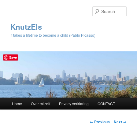
Sear
KnutzEls
It takes a lifetime to become a child (Pablo Picasso)
Save
Main
Home
Over mijzelf
Privacy verklaring
CONTACT
Skip
menu
to
Post
←
Previous
Next
→
navigation
primary