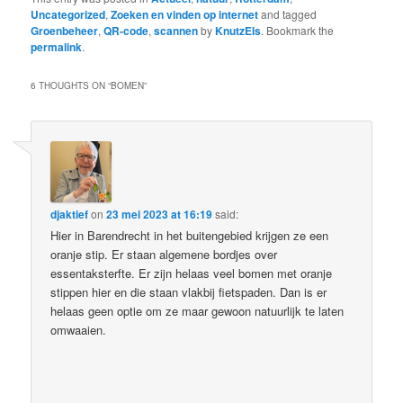
Uncategorized
,
Zoeken en vinden op internet
and tagged
Groenbeheer
,
QR-code
,
scannen
by
KnutzEls
. Bookmark the
permalink
.
6 THOUGHTS ON “
BOMEN
”
djaktief
on
23 mei 2023 at 16:19
said:
Hier in Barendrecht in het buitengebied krijgen ze een
oranje stip. Er staan algemene bordjes over
essentaksterfte. Er zijn helaas veel bomen met oranje
stippen hier en die staan vlakbij fietspaden. Dan is er
helaas geen optie om ze maar gewoon natuurlijk te laten
omwaaien.