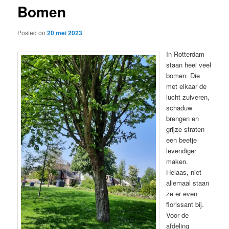
Bomen
content
Posted on
20 mei 2023
In Rotterdam
staan heel veel
bomen. Die
met elkaar de
lucht zuiveren,
schaduw
brengen en
grijze straten
een beetje
levendiger
maken.
Helaas, niet
allemaal staan
ze er even
florissant bij.
Voor de
afdeling