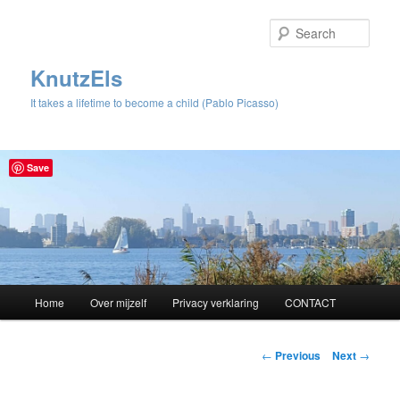
Sear
KnutzEls
It takes a lifetime to become a child (Pablo Picasso)
Save
Main
Home
Over mijzelf
Privacy verklaring
CONTACT
Skip
menu
to
Post
←
Previous
Next
→
navigation
primary