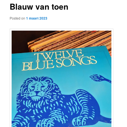
Blauw van toen
content
Posted on
1 maart 2023