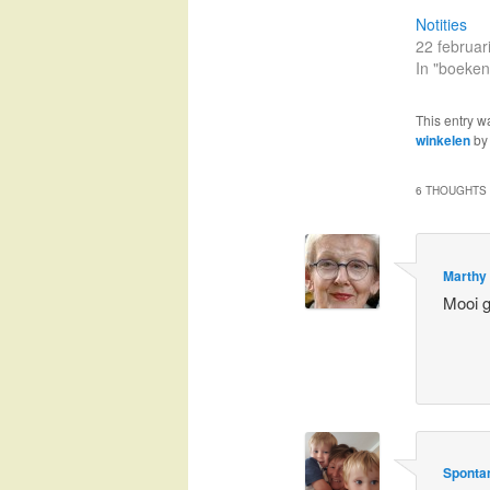
Notities
22 februar
In "boeken
This entry w
winkelen
b
6 THOUGHTS 
Marthy
Mooi g
Spontan