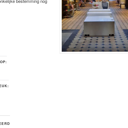
onkelijke bestemming nog
 OP:
LEUK:
EERD