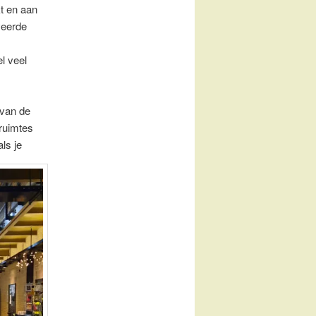
t en aan
veerde
l veel
 van de
ruimtes
ls je