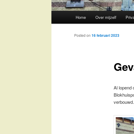
Main
Home
Over mijzelf
Priv
Skip
menu
to
Posted on
16 februari 2023
primary
Gev
content
Al lopend
Blokhuispo
verbouwd.