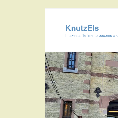
KnutzEls
It takes a lifetime to become a 