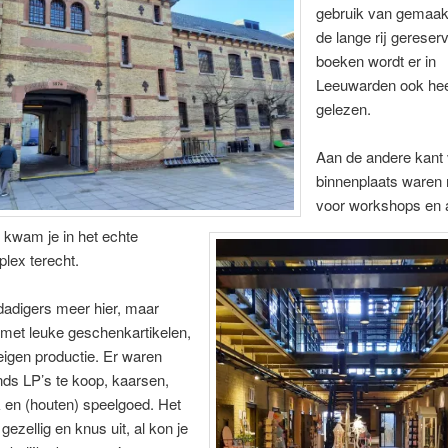
gebruik van gemaak
de lange rij gereser
boeken wordt er in
Leeuwarden ook hee
gelezen.
Aan de andere kant
binnenplaats waren 
voor workshops en a
p kwam je in het echte
lex terecht.
adigers meer hier, maar
 met leuke geschenkartikelen,
igen productie. Er waren
ds LP’s te koop, kaarsen,
 en (houten) speelgoed. Het
gezellig en knus uit, al kon je