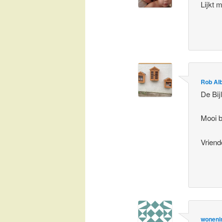
Lijkt 
Rob Al
De Bij
Mooi b
Vriende
woneni