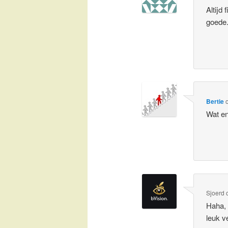
Altijd
goede
Bertie
Wat e
Sjoerd
Haha, 
leuk 