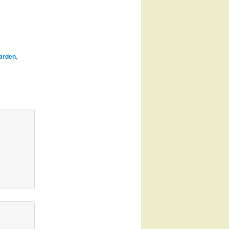
arden
,