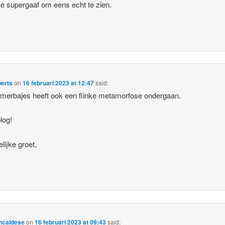
me supergaaf om eens echt te zien.
berts
on
16 februari 2023 at 12:47
said:
lmerbajes heeft ook een flinke metamorfose ondergaan.
log!
lijke groet,
ncaldese
on
16 februari 2023 at 09:43
said: