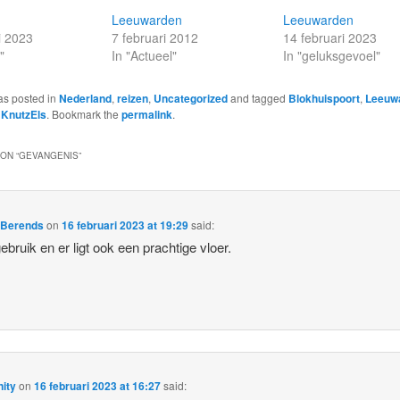
Leeuwarden
Leeuwarden
i 2023
7 februari 2012
14 februari 2023
"
In "Actueel"
In "geluksgevoel"
as posted in
Nederland
,
reizen
,
Uncategorized
and tagged
Blokhuispoort
,
Leeuw
y
KnutzEls
. Bookmark the
permalink
.
ON “
GEVANGENIS
”
 Berends
on
16 februari 2023 at 19:29
said:
ebruik en er ligt ook een prachtige vloer.
ity
on
16 februari 2023 at 16:27
said: