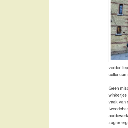
verder lie
cellencomp
Geen misd
winkeltjes
vaak van e
tweedehan
aardewerk
zag er erg 