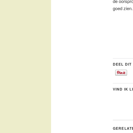
de oorspr
goed zien.
DEEL DIT
VIND IK 
GERELAT