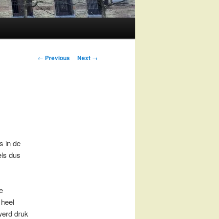
Post
←
Previous
Next
→
navigation
s in de
els dus
e
 heel
werd druk