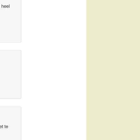
 heel
t te