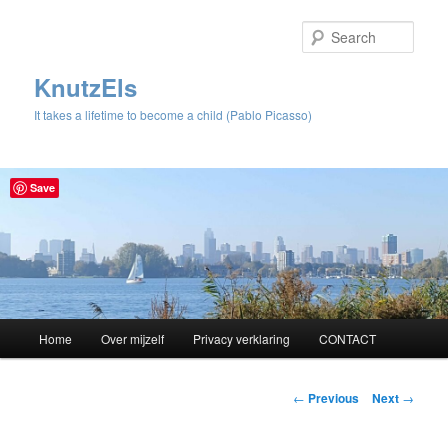
Sear
KnutzEls
It takes a lifetime to become a child (Pablo Picasso)
Save
Main
Home
Over mijzelf
Privacy verklaring
CONTACT
Skip
menu
to
Post
←
Previous
Next
→
navigation
primary