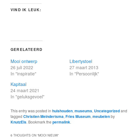
VIND IK LEUK:
GERELATEERD
Mooi ontwerp
Libertystoel
26 juli 2022
27 maart 2013
In "inspiratie"
In "Persoonlijk"
Kapitaal
24 maart 2021
In "geluksgevoel"
This entry was posted in
huishouden
,
museums
,
Uncategorized
and
tagged
Christien Meindertsma
,
Fries Museum
,
meubelen
by
KnutzEls
. Bookmark the
permalink
.
6 THOUGHTS ON “
MOOI NIEUW
”