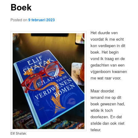
Boek
content
Posted on
9 februari 2023
Het duurde ven
voordat ik me echt
kon verdiepen in dit
boek. Het begin
vond ik traag en de
gedachten van een
vijgenboom kwamen
me wat raar voor.
Maar doordat
iemand me op dit
boek gewezen had,
wilde ik toch
doorlezen. En dat
stelde dan ook niet
teleur.
Elif Shafak: