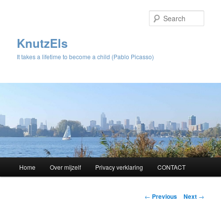
Sear
KnutzEls
It takes a lifetime to become a child (Pablo Picasso)
Main
Home
Over mijzelf
Privacy verklaring
CONTACT
Skip
menu
to
Post
←
Previous
Next
→
navigation
primary