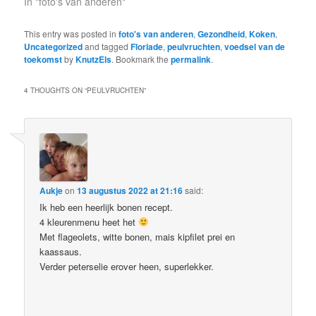
In "foto's van anderen"
This entry was posted in
foto's van anderen
,
Gezondheid
,
Koken
,
Uncategorized
and tagged
Floriade
,
peulvruchten
,
voedsel van de
toekomst
by
KnutzEls
. Bookmark the
permalink
.
4 THOUGHTS ON “
PEULVRUCHTEN
”
Aukje
on
13 augustus 2022 at 21:16
said:
Ik heb een heerlijk bonen recept.
4 kleurenmenu heet het
Met flageolets, witte bonen, mais kipfilet prei en
kaassaus.
Verder peterselie erover heen, superlekker.