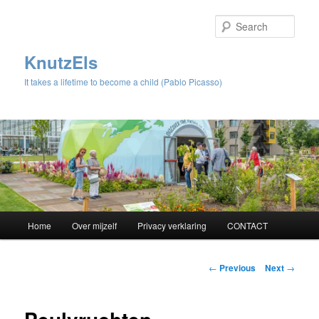
Sear
KnutzEls
It takes a lifetime to become a child (Pablo Picasso)
Main
Home
Over mijzelf
Privacy verklaring
CONTACT
Skip
menu
to
Post
←
Previous
Next
→
navigation
primary
content