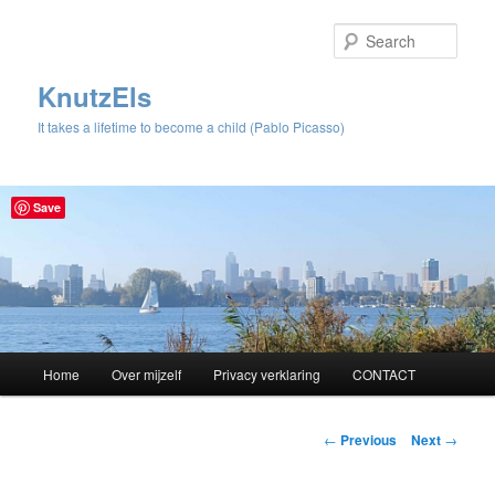
Sear
KnutzEls
It takes a lifetime to become a child (Pablo Picasso)
Save
Main
Home
Over mijzelf
Privacy verklaring
CONTACT
Skip
menu
to
Post
←
Previous
Next
→
navigation
primary