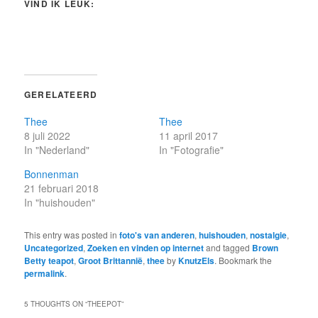
VIND IK LEUK:
GERELATEERD
Thee
Thee
8 juli 2022
11 april 2017
In "Nederland"
In "Fotografie"
Bonnenman
21 februari 2018
In "huishouden"
This entry was posted in
foto's van anderen
,
huishouden
,
nostalgie
,
Uncategorized
,
Zoeken en vinden op internet
and tagged
Brown
Betty teapot
,
Groot Brittannië
,
thee
by
KnutzEls
. Bookmark the
permalink
.
5 THOUGHTS ON “
THEEPOT
”