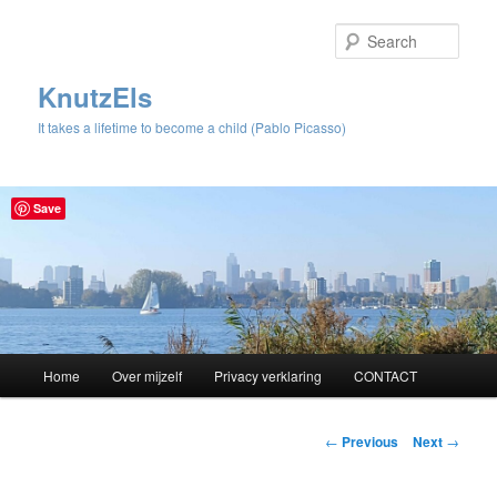
Sear
KnutzEls
It takes a lifetime to become a child (Pablo Picasso)
Save
Main
Home
Over mijzelf
Privacy verklaring
CONTACT
Skip
menu
to
Post
←
Previous
Next
→
navigation
primary