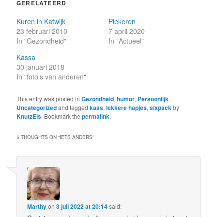
GERELATEERD
Kuren in Katwijk
Piekeren
23 februari 2010
7 april 2020
In "Gezondheid"
In "Actueel"
Kassa
30 januari 2018
In "foto's van anderen"
This entry was posted in
Gezondheid
,
humor
,
Persoonlijk
,
Uncategorized
and tagged
kaas
,
lekkere hapjes
,
sixpack
by
KnutzEls
. Bookmark the
permalink
.
5 THOUGHTS ON “
IETS ANDERS
”
Marthy
on
3 juli 2022 at 20:14
said: