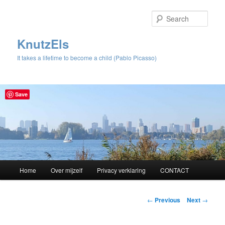
Sear
KnutzEls
It takes a lifetime to become a child (Pablo Picasso)
Save
Main
Home
Over mijzelf
Privacy verklaring
CONTACT
Skip
menu
to
Post
←
Previous
Next
→
navigation
primary