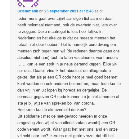
Griemmank
on
25 september 2021 at 12:48
said:
Ieder mens gaat over zijn/haar eigen lichaam en daar
heeft helemaal niemand, ook de overheid niet, iets over
te zeggen. Deze maatregel is iets heel lelijks in
Nederland en het akelige is dat de meeste mensen het
totaal niet door hebben. Het is namelijk pure dwang om
mensen zich tegen hun wil (de redenen daartoe gaan ons
absoluut niet aan) toch te laten vaccineren, want anders
…… kun je een stok in je neus geramd krijgen. Elke 24
uur dus. Daarbij vind ik het absoluut de allergrootste
gekte, dat als je een QR code hebt je heel goed besmet
kunt worden en ook anderen besmetten, maar toch kun je
dan vrij in en uit lopen bij horeca en dergelijke. De
eenmaal gegeven QR code kunnen ze je niet afnemen al
sta je bij wijze van spreken bol van corona.
Hoe krom kun je als overheid denken?
Uit solidariteit met de niet-gevaccineerden in onze
omgeving zien wij af van allerlei zaken waarbij een QR
code vereist wordt. Waar gaat het met ons land en onze
vrijheid naar toe? Ik vrees met grote vreze, dat dit het