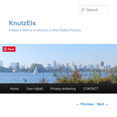
Sear
KnutzEls
It takes a lifetime to become a child (Pablo Picasso)
Save
Main
Home
Over mijzelf
Privacy verklaring
CONTACT
Skip
menu
to
Post
←
Previous
Next
→
navigation
primary