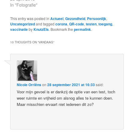
In "Fotografie"
This entry was posted in
Actueel
,
Gezondheid
,
Persoonlijk
,
Uncategorized
and tagged
corona
,
QR-code
,
testen
,
toegang
,
vaccinatie
by
KnutzEls
. Bookmark the
permalink
.
10 THOUGHTS ON “
VANDAAG
”
Nicole Orriëns
on
28 september 2021 at 16:33
said:
Voor mijn gevoel is er dankzij de optie van een test, toch
weer ruimte en vrijheid om alsnog alles te kunnen doen.
Maar misschien ervaart niet iedereen dit zo?