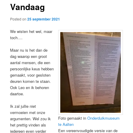
Vandaag
content
Posted on
25 september 2021
We wisten het wel, maar
toch….
Maar nu is het dan de
dag waarop een groot
aantal mensen, die een
persoonlijke keus hebben
gemaakt, voor gesloten
deuren komen te staan.
Ook Leo en ik behoren
daartoe.
Ik zal jullie niet
vermoeien met onze
Foto gemaakt in
Onderduikmuseum
argumenten. Wel zou ik
te Aalten
het prettig vinden als
Een vereenvoudigde versie van de
iedereen even verder