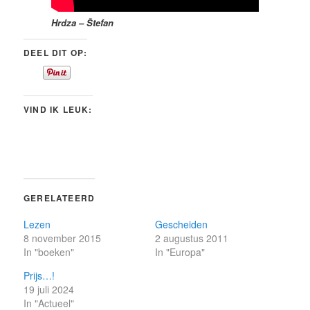
Hrdza – Štefan
DEEL DIT OP:
VIND IK LEUK:
GERELATEERD
Lezen
Gescheiden
8 november 2015
2 augustus 2011
In "boeken"
In "Europa"
Prijs…!
19 juli 2024
In "Actueel"