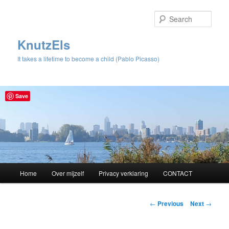
Sear
KnutzEls
It takes a lifetime to become a child (Pablo Picasso)
Save
Main
Home
Over mijzelf
Privacy verklaring
CONTACT
Skip
menu
to
Post
←
Previous
Next
→
navigation
primary