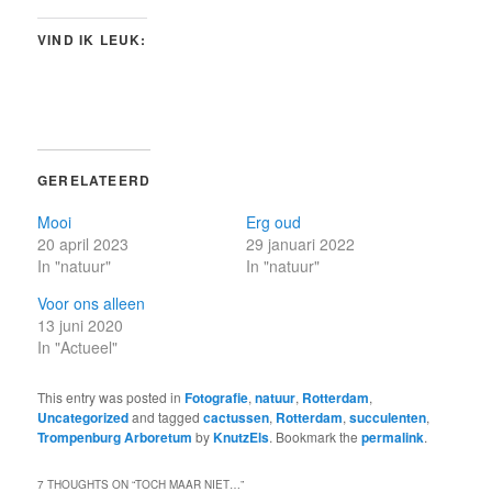
VIND IK LEUK:
GERELATEERD
Mooi
Erg oud
20 april 2023
29 januari 2022
In "natuur"
In "natuur"
Voor ons alleen
13 juni 2020
In "Actueel"
This entry was posted in
Fotografie
,
natuur
,
Rotterdam
,
Uncategorized
and tagged
cactussen
,
Rotterdam
,
succulenten
,
Trompenburg Arboretum
by
KnutzEls
. Bookmark the
permalink
.
7 THOUGHTS ON “
TOCH MAAR NIET…
”