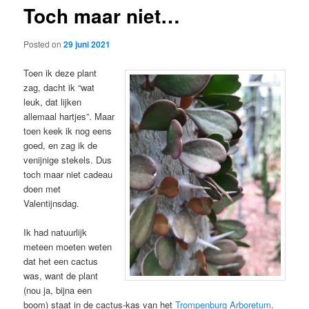
Toch maar niet…
content
Posted on
29 juni 2021
Toen ik deze plant
zag, dacht ik “wat
leuk, dat lijken
allemaal hartjes”. Maar
toen keek ik nog eens
goed, en zag ik de
venijnige stekels. Dus
toch maar niet cadeau
doen met
Valentijnsdag.
Ik had natuurlijk
meteen moeten weten
dat het een cactus
was, want de plant
(nou ja, bijna een
boom) staat in de cactus-kas van het
Trompenburg Arboretum
.