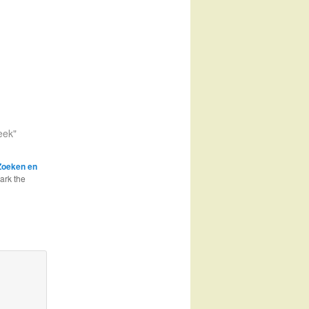
eek"
Zoeken en
ark the