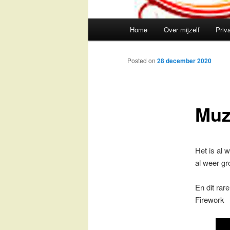
Main
Home
Over mijzelf
Priv
Skip
menu
to
Posted on
28 december 2020
primary
Muz
content
Het is al 
al weer gr
En dit rar
Firework