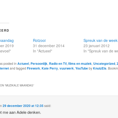
EERD
maandag
Rotzooi
Spreuk van de week
er 2019
31 december 2014
23 januari 2012
gevoel"
In "Actueel"
In "Spreuk van de w
as posted in
Actueel
,
Persoonlijk
,
Radio en TV, films en muziek
,
Uncategorized
,
ternet
and tagged
Firework
,
Kate Perry
,
vuurwerk
,
YouTube
by
KnutzEls
. Bookm
ON “
MUZIKALE MAANDAG
”
on
29 december 2020 at 12:35
said:
t me aan Adele denken.