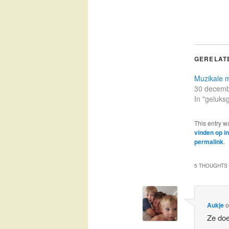
GERELAT
Muzikale 
30 decemb
In "geluks
This entry w
vinden op in
permalink
.
5 THOUGHTS 
Aukje
Ze doe