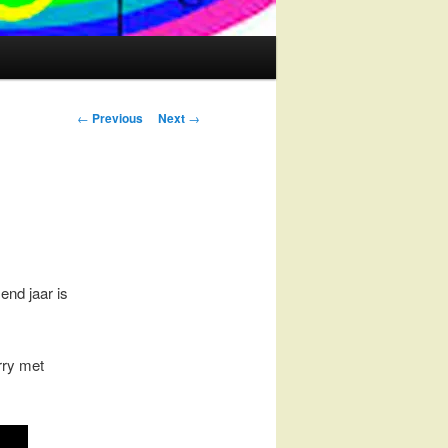
Post
←
Previous
Next
→
navigation
end jaar is
rry met