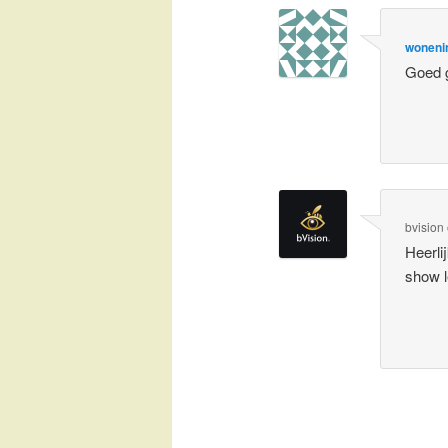
woneni
Goed 
bvision
Heerli
show l