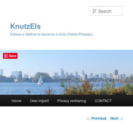
Sear
KnutzEls
It takes a lifetime to become a child (Pablo Picasso)
Save
Main
Home
Over mijzelf
Privacy verklaring
CONTACT
Skip
menu
to
Post
←
Previous
Next
→
navigation
primary