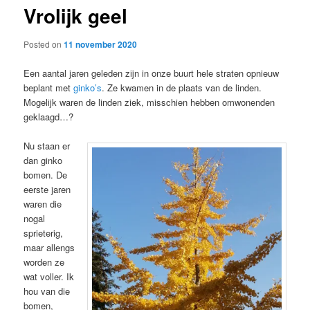
Vrolijk geel
content
Posted on
11 november 2020
Een aantal jaren geleden zijn in onze buurt hele straten opnieuw
beplant met
ginko’s
. Ze kwamen in de plaats van de linden.
Mogelijk waren de linden ziek, misschien hebben omwonenden
geklaagd…?
Nu staan er
dan ginko
bomen. De
eerste jaren
waren die
nogal
sprieterig,
maar allengs
worden ze
wat voller. Ik
hou van die
bomen,