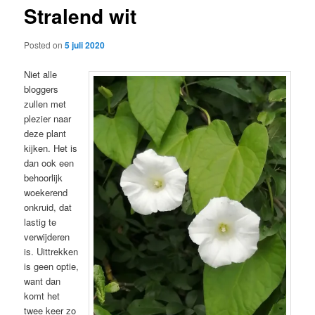
Stralend wit
content
Posted on
5 juli 2020
Niet alle
bloggers
zullen met
plezier naar
deze plant
kijken. Het is
dan ook een
behoorlijk
woekerend
onkruid, dat
lastig te
verwijderen
is. Uittrekken
is geen optie,
want dan
komt het
twee keer zo