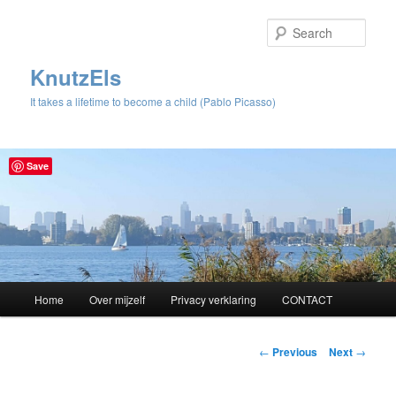
Sear
KnutzEls
It takes a lifetime to become a child (Pablo Picasso)
Save
Main
Home
Over mijzelf
Privacy verklaring
CONTACT
Skip
menu
to
Post
←
Previous
Next
→
navigation
primary