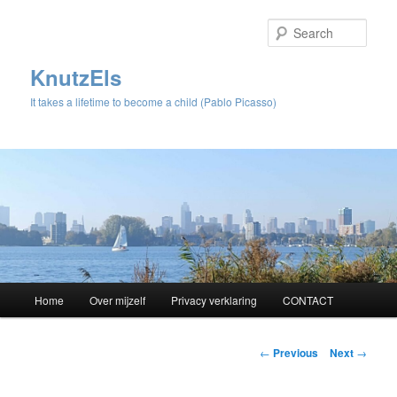
Sear
KnutzEls
It takes a lifetime to become a child (Pablo Picasso)
Main
Home
Over mijzelf
Privacy verklaring
CONTACT
Skip
menu
to
Post
←
Previous
Next
→
navigation
primary