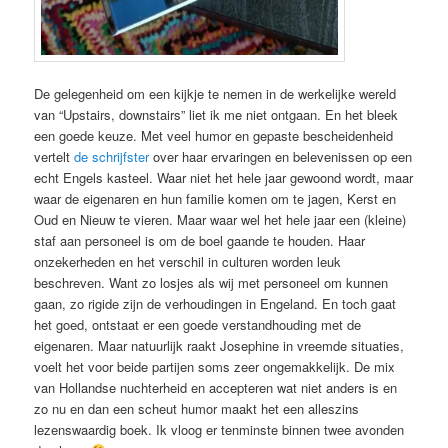
De gelegenheid om een kijkje te nemen in de werkelijke wereld
van “Upstairs, downstairs” liet ik me niet ontgaan. En het bleek
een goede keuze. Met veel humor en gepaste bescheidenheid
vertelt
de schrijfster
over haar ervaringen en belevenissen op een
echt Engels kasteel. Waar niet het hele jaar gewoond wordt, maar
waar de eigenaren en hun familie komen om te jagen, Kerst en
Oud en Nieuw te vieren. Maar waar wel het hele jaar een (kleine)
staf aan personeel is om de boel gaande te houden. Haar
onzekerheden en het verschil in culturen worden leuk
beschreven. Want zo losjes als wij met personeel om kunnen
gaan, zo rigide zijn de verhoudingen in Engeland. En toch gaat
het goed, ontstaat er een goede verstandhouding met de
eigenaren. Maar natuurlijk raakt Josephine in vreemde situaties,
voelt het voor beide partijen soms zeer ongemakkelijk. De mix
van Hollandse nuchterheid en accepteren wat niet anders is en
zo nu en dan een scheut humor maakt het een alleszins
lezenswaardig boek. Ik vloog er tenminste binnen twee avonden