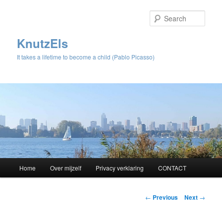
Sear
KnutzEls
It takes a lifetime to become a child (Pablo Picasso)
Main
Home
Over mijzelf
Privacy verklaring
CONTACT
Skip
menu
to
Post
←
Previous
Next
→
navigation
primary