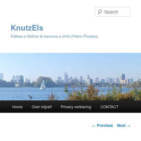
Sear
KnutzEls
It takes a lifetime to become a child (Pablo Picasso)
Main
Home
Over mijzelf
Privacy verklaring
CONTACT
Skip
menu
to
Post
←
Previous
Next
→
navigation
primary