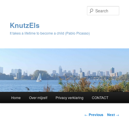
Sear
KnutzEls
It takes a lifetime to become a child (Pablo Picasso)
Main
Home
Over mijzelf
Privacy verklaring
CONTACT
Skip
menu
to
Post
←
Previous
Next
→
navigation
primary