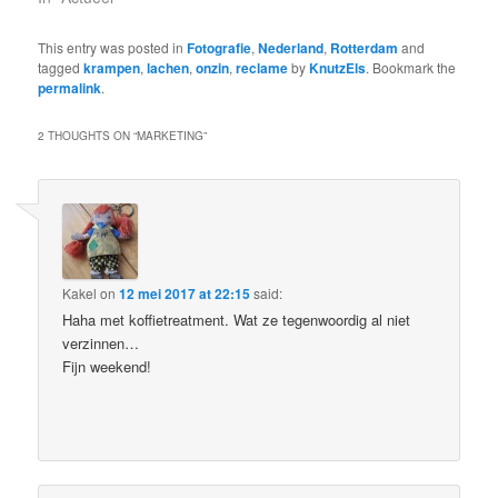
This entry was posted in
Fotografie
,
Nederland
,
Rotterdam
and
tagged
krampen
,
lachen
,
onzin
,
reclame
by
KnutzEls
. Bookmark the
permalink
.
2 THOUGHTS ON “
MARKETING
”
Kakel
on
12 mei 2017 at 22:15
said:
Haha met koffietreatment. Wat ze tegenwoordig al niet
verzinnen…
Fijn weekend!