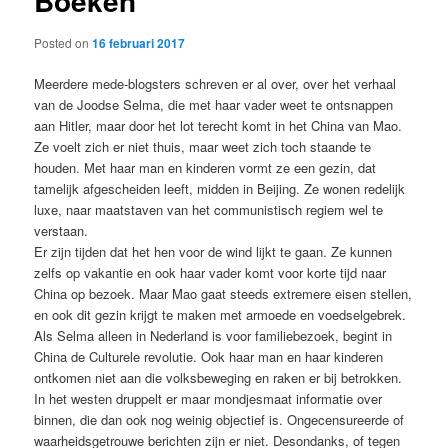
Boeken
Posted on
16 februari 2017
Meerdere mede-blogsters schreven er al over, over het verhaal
van de Joodse Selma, die met haar vader weet te ontsnappen
aan Hitler, maar door het lot terecht komt in het China van Mao.
Ze voelt zich er niet thuis, maar weet zich toch staande te
houden. Met haar man en kinderen vormt ze een gezin, dat
tamelijk afgescheiden leeft, midden in Beijing. Ze wonen redelijk
luxe, naar maatstaven van het communistisch regiem wel te
verstaan.
Er zijn tijden dat het hen voor de wind lijkt te gaan. Ze kunnen
zelfs op vakantie en ook haar vader komt voor korte tijd naar
China op bezoek. Maar Mao gaat steeds extremere eisen stellen,
en ook dit gezin krijgt te maken met armoede en voedselgebrek.
Als Selma alleen in Nederland is voor familiebezoek, begint in
China de Culturele revolutie. Ook haar man en haar kinderen
ontkomen niet aan die volksbeweging en raken er bij betrokken.
In het westen druppelt er maar mondjesmaat informatie over
binnen, die dan ook nog weinig objectief is. Ongecensureerde of
waarheidsgetrouwe berichten zijn er niet. Desondanks, of tegen