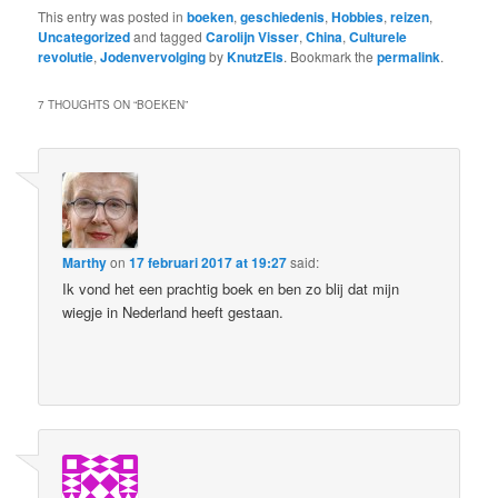
This entry was posted in
boeken
,
geschiedenis
,
Hobbies
,
reizen
,
Uncategorized
and tagged
Carolijn Visser
,
China
,
Culturele
revolutie
,
Jodenvervolging
by
KnutzEls
. Bookmark the
permalink
.
7 THOUGHTS ON “
BOEKEN
”
Marthy
on
17 februari 2017 at 19:27
said:
Ik vond het een prachtig boek en ben zo blij dat mijn
wiegje in Nederland heeft gestaan.