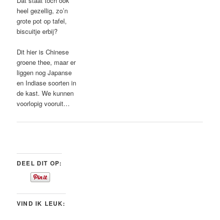
Dat staat toch ook
heel gezellig, zo’n
grote pot op tafel,
biscuitje erbij?
Dit hier is Chinese
groene thee, maar er
liggen nog Japanse
en Indiase soorten in
de kast. We kunnen
voorlopig vooruit…
DEEL DIT OP:
VIND IK LEUK: