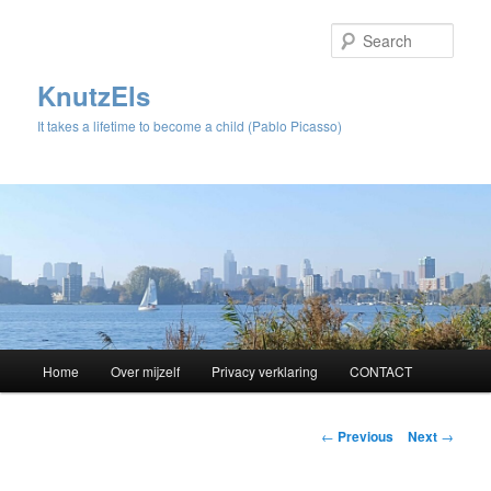
Sear
KnutzEls
It takes a lifetime to become a child (Pablo Picasso)
Main
Home
Over mijzelf
Privacy verklaring
CONTACT
Skip
menu
to
Post
←
Previous
Next
→
navigation
primary