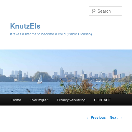
Sear
KnutzEls
It takes a lifetime to become a child (Pablo Picasso)
Main
Home
Over mijzelf
Privacy verklaring
CONTACT
Skip
menu
to
Post
←
Previous
Next
→
navigation
primary