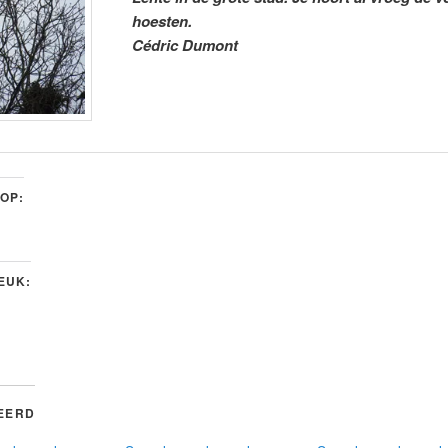
hoesten.
Cédric Dumont
 OP:
LEUK:
EERD