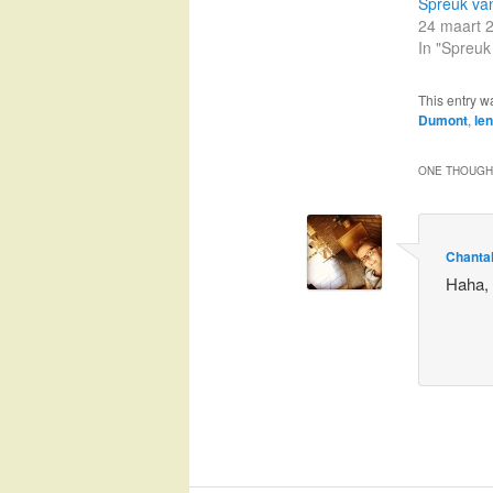
Spreuk va
24 maart 
In "Spreuk
This entry w
Dumont
,
len
ONE THOUGHT
Chanta
Haha, 