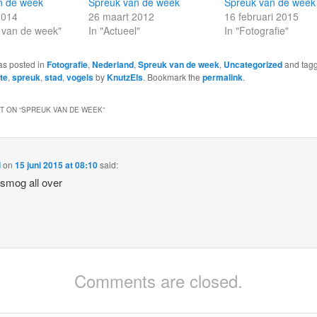
n de week
Spreuk van de week
Spreuk van de week
2014
26 maart 2012
16 februari 2015
 van de week"
In "Actueel"
In "Fotografie"
as posted in
Fotografie
,
Nederland
,
Spreuk van de week
,
Uncategorized
and tag
te
,
spreuk
,
stad
,
vogels
by
KnutzEls
. Bookmark the
permalink
.
 ON “
SPREUK VAN DE WEEK
”
l
on
15 juni 2015 at 08:10
said:
smog all over
Comments are closed.