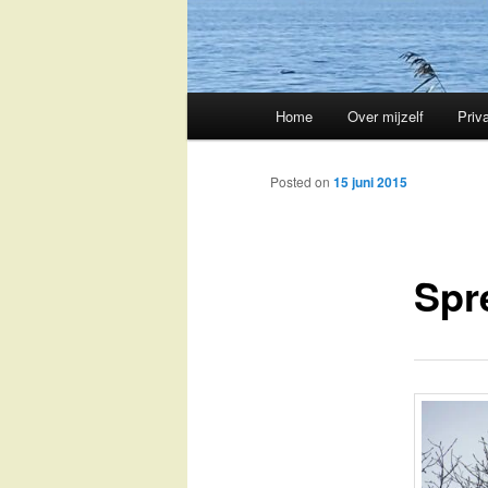
Main
Home
Over mijzelf
Priv
Skip
menu
to
Posted on
15 juni 2015
primary
Spr
content