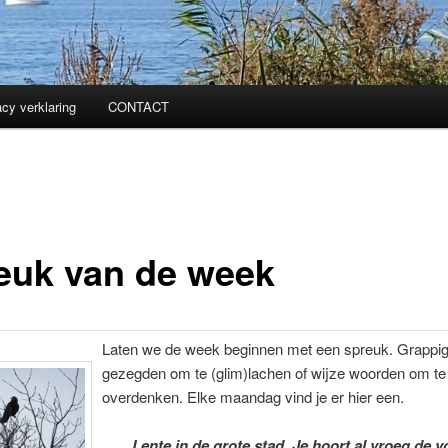
acy verklaring
CONTACT
euk van de week
Laten we de week beginnen met een spreuk. Grappi
gezegden om te (glim)lachen of wijze woorden om te
overdenken. Elke maandag vind je er hier een.
Lente in de grote stad. Je hoort al vroeg de v