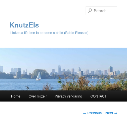
Sear
KnutzEls
It takes a lifetime to become a child (Pablo Picasso)
Main
Home
Over mijzelf
Privacy verklaring
CONTACT
Skip
menu
to
Post
←
Previous
Next
→
navigation
primary