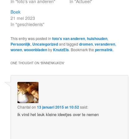
In "foto's van anderen"
In "Actueel"
Boek
21 mei 2023
In "geschiedenis"
This entry was posted in
foto's van anderen
,
huishouden
,
Persoonlijk
,
Uncategorized
and tagged
dromen
,
veranderen
,
wonen
,
wooonbladen
by
KnutzEls
. Bookmark the
permalink
.
ONE THOUGHT ON “
BINNENKIJKEN
”
Chantal
on
13 januari 2015 at 10:52
said:
ik vind het leuk kleine ideetjes over te nemen