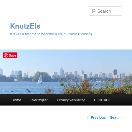
Sear
KnutzEls
It takes a lifetime to become a child (Pablo Picasso)
Save
Main
Home
Over mijzelf
Privacy verklaring
CONTACT
Skip
menu
to
Post
←
Previous
Next
→
navigation
primary